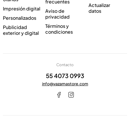
frecuentes
*
l
Actualizar
Impresión digital
e
Aviso de
datos
c
privacidad
Personalizados
t
Términos y
Publicidad
r
condiciones
exterior y digital
ó
n
i
c
o
Contacto
55 4073 0993
info@vazamastore.com