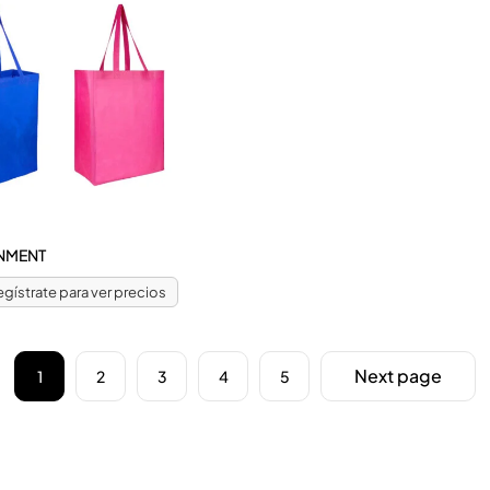
NMENT
regístrate para ver precios
Next page
1
2
3
4
5