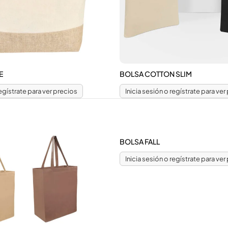
E
BOLSA COTTON SLIM
regístrate para ver precios
Inicia sesión o regístrate para ver
BOLSA FALL
Inicia sesión o regístrate para ver