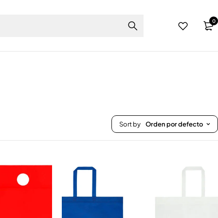
0
Sort by
Orden por defecto