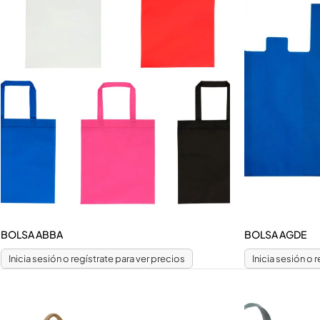
BOLSA MOCHILA
BOLSAS CASUALES
BOLSAS ECOLOGICAS
BOLSAS REUTILIZABLES
BOLSA ABBA
BOLSA AGDE
Inicia sesión o regístrate para ver precios
Inicia sesión o 