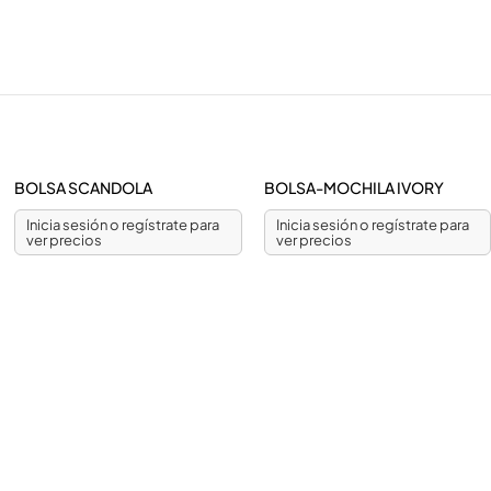
BOLSA SCANDOLA
BOLSA-MOCHILA IVORY
Inicia sesión o regístrate para
Inicia sesión o regístrate para
ver precios
ver precios