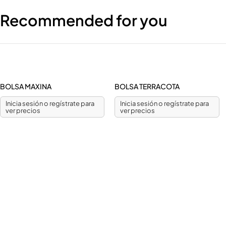
Recommended for you
BOLSA MAXINA
BOLSA TERRACOTA
Inicia sesión o regístrate para
Inicia sesión o regístrate para
ver precios
ver precios