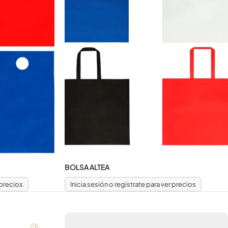
BOLSA ALTEA
 precios
Inicia sesión o regístrate para ver precios