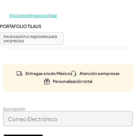
Inicia sesión para cotizar
PORTAFOLIO TILAUS
Inicia sesión o regístrate para
ver precios
Entregas a todo México
Atención a empresas
Personalización total
*
Suscripción
C
C
o
o
r
r
r
r