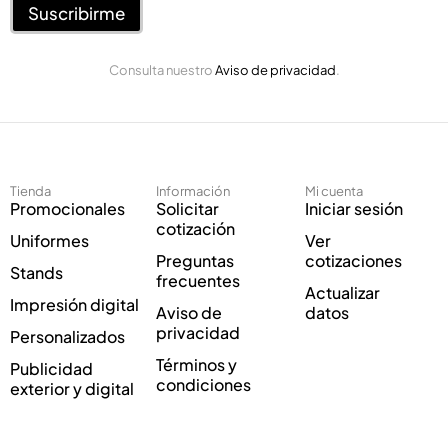
e
Suscribirme
e
o
o
E
*
Consulta nuestro
Aviso de privacidad
.
l
e
c
t
r
ó
Tienda
Información
Mi cuenta
n
Promocionales
Solicitar
Iniciar sesión
i
cotización
Uniformes
Ver
c
Preguntas
cotizaciones
o
Stands
frecuentes
*
Actualizar
Impresión digital
Aviso de
datos
privacidad
Personalizados
Términos y
Publicidad
condiciones
exterior y digital