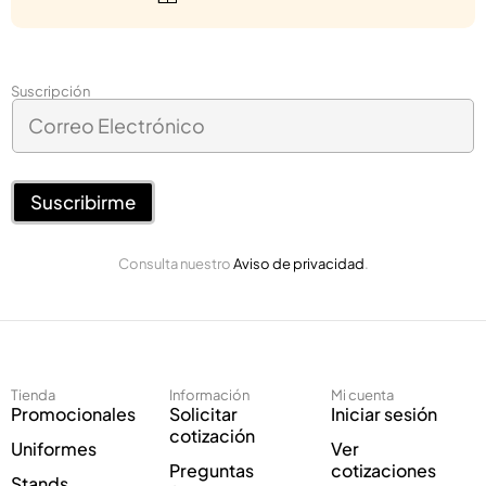
*
Suscripción
C
C
o
o
r
r
r
r
e
Suscribirme
e
o
o
E
*
Consulta nuestro
Aviso de privacidad
.
l
e
c
t
r
ó
Tienda
Información
Mi cuenta
n
Promocionales
Solicitar
Iniciar sesión
i
cotización
Uniformes
Ver
c
Preguntas
cotizaciones
o
Stands