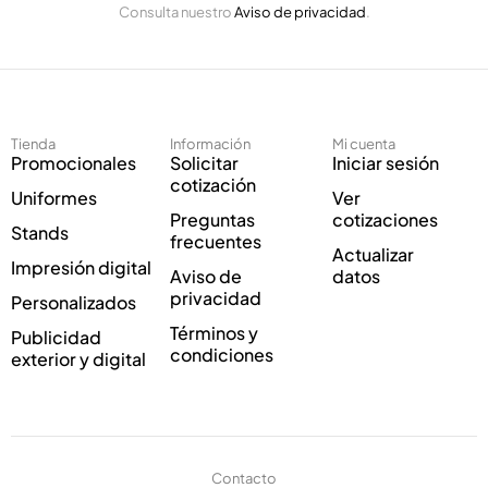
l
Consulta nuestro
Aviso de privacidad
.
l
e
e
c
c
t
t
r
r
ó
ó
n
Tienda
Información
Mi cuenta
n
i
Promocionales
Solicitar
Iniciar sesión
i
c
cotización
Uniformes
Ver
c
o
Preguntas
cotizaciones
o
E
Stands
frecuentes
*
l
Actualizar
Impresión digital
e
Aviso de
datos
c
privacidad
Personalizados
t
Términos y
Publicidad
r
condiciones
exterior y digital
ó
n
i
c
o
Contacto