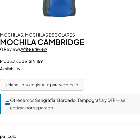
MOCHILAS
,
MOCHILAS ESCOLARES
MOCHILA CAMBRIDGE
0 Reviews
Write a review
Product code
SIN 159
Availability
Inicia sesión o regístrate para ver precios
Ofrecemos
Serigrafía
,
Bordado
,
Tampografía
y
DTF
— se
cotizan por separado.
pa_color