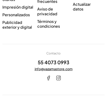
frecuentes
*
l
Actualizar
Impresión digital
e
Aviso de
datos
c
privacidad
Personalizados
t
Términos y
Publicidad
r
condiciones
exterior y digital
ó
n
i
c
o
Contacto
55 4073 0993
info@vazamastore.com