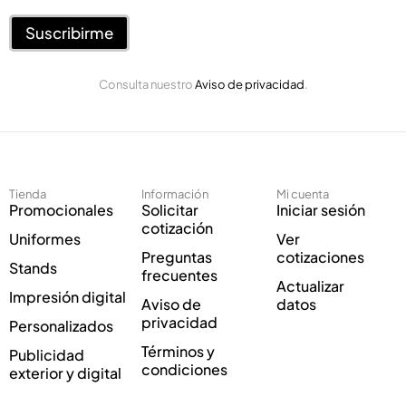
r
e
e
Suscribirme
o
o
E
E
l
Consulta nuestro
Aviso de privacidad
.
l
e
e
c
c
t
t
r
r
ó
ó
n
Tienda
Información
Mi cuenta
n
i
Promocionales
Solicitar
Iniciar sesión
i
c
cotización
Uniformes
Ver
c
o
Preguntas
cotizaciones
o
C
Stands
frecuentes
*
o
Actualizar
Impresión digital
r
Aviso de
datos
r
privacidad
Personalizados
e
Términos y
Publicidad
o
condiciones
exterior y digital