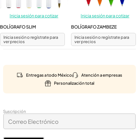
Inicia sesión para cotizar
Inicia sesión para cotizar
BOLÍGRAFO SLIM
BOLÍGRAFO ZAMBEZE
Inicia sesión o regístrate para
Inicia sesión o regístrate para
ver precios
ver precios
Entregas a todo México
Atención a empresas
Personalización total
C
Suscripción
C
o
o
r
r
r
r
e