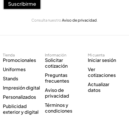
e
Suscribirme
o
o
E
E
l
Consulta nuestro
Aviso de privacidad
.
l
e
e
c
c
t
t
r
r
ó
ó
n
Tienda
Información
Mi cuenta
n
i
Promocionales
Solicitar
Iniciar sesión
i
c
cotización
Uniformes
Ver
c
o
Preguntas
cotizaciones
o
E
Stands
frecuentes
*
l
Actualizar
Impresión digital
e
Aviso de
datos
c
privacidad
Personalizados
t
Términos y
Publicidad
r
condiciones
exterior y digital
ó
n
i