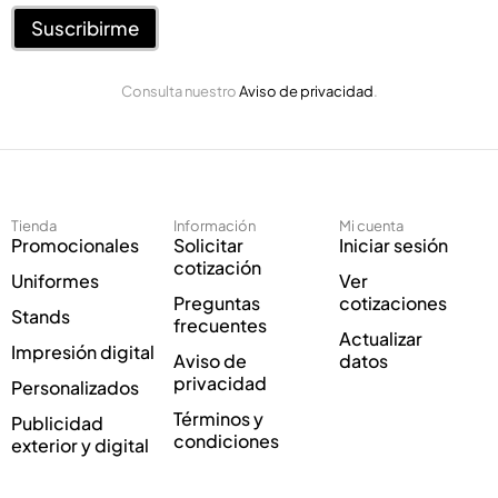
r
r
e
Suscribirme
e
o
o
E
*
Consulta nuestro
Aviso de privacidad
.
l
e
c
t
r
ó
Tienda
Información
Mi cuenta
n
Promocionales
Solicitar
Iniciar sesión
i
cotización
Uniformes
Ver
c
Preguntas
cotizaciones
o
Stands
frecuentes
*
Actualizar
Impresión digital
Aviso de
datos
privacidad
Personalizados
Términos y
Publicidad
condiciones
exterior y digital