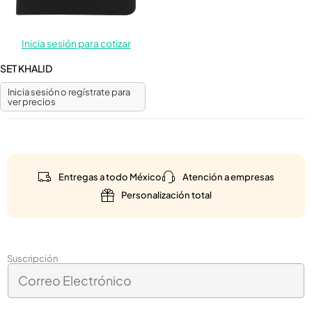
Inicia sesión para cotizar
SET KHALID
Inicia sesión o regístrate para
ver precios
Entregas a todo México
Atención a empresas
Personalización total
*
Suscripción
C
C
o
o
r
r