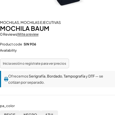
MOCHILAS
,
MOCHILAS EJECUTIVAS
MOCHILA BAUM
0 Reviews
Write a review
Product code
SIN 906
Availability
Inicia sesión o regístrate para ver precios
Ofrecemos
Serigrafía
,
Bordado
,
Tampografía
y
DTF
— se
cotizan por separado.
pa_color
BEIGE
NEGRO
AZUL