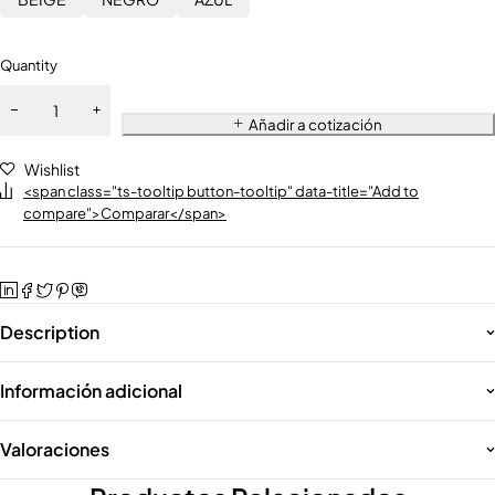
Quantity
Añadir a cotización
Wishlist
<span class="ts-tooltip button-tooltip" data-title="Add to
compare">Comparar</span>
Description
Información adicional
Valoraciones