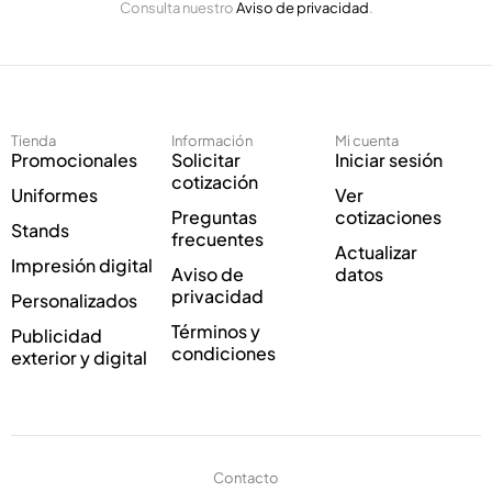
Consulta nuestro
Aviso de privacidad
.
l
i
e
c
c
o
t
E
r
l
ó
e
Tienda
Información
Mi cuenta
n
c
Promocionales
Solicitar
Iniciar sesión
i
t
cotización
Uniformes
Ver
c
r
Preguntas
cotizaciones
o
ó
Stands
frecuentes
*
n
Actualizar
Impresión digital
i
Aviso de
datos
c
privacidad
Personalizados
o
Términos y
Publicidad
*
condiciones
exterior y digital
Contacto