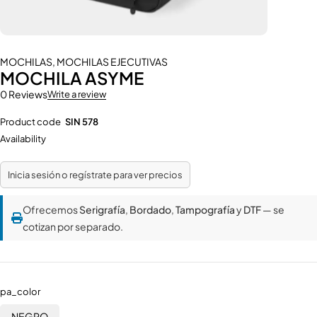
MOCHILAS
,
MOCHILAS EJECUTIVAS
MOCHILA ASYME
0 Reviews
Write a review
Product code
SIN 578
Availability
Inicia sesión o regístrate para ver precios
Ofrecemos
Serigrafía
,
Bordado
,
Tampografía
y
DTF
— se
cotizan por separado.
pa_color
NEGRO