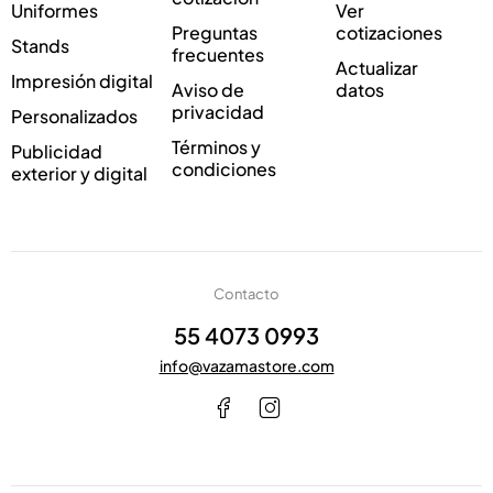
Uniformes
Ver
c
e
Preguntas
cotizaciones
o
o
Stands
frecuentes
*
Actualizar
Impresión digital
Aviso de
datos
privacidad
Personalizados
Términos y
Publicidad
condiciones
exterior y digital
Contacto
55 4073 0993
info@vazamastore.com