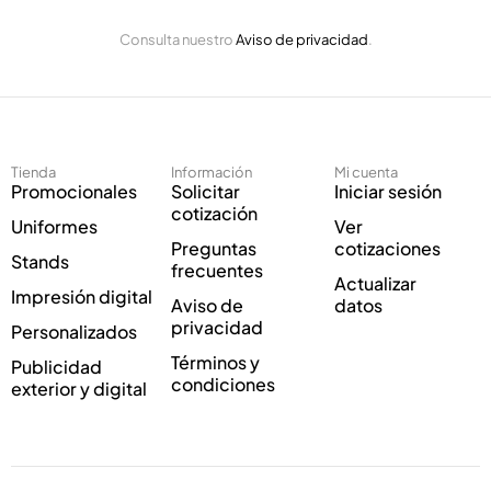
ó
E
n
Consulta nuestro
Aviso de privacidad
.
l
i
e
c
c
o
t
C
r
o
ó
r
Tienda
Información
Mi cuenta
n
r
Promocionales
Solicitar
Iniciar sesión
i
e
cotización
Uniformes
Ver
c
o
Preguntas
cotizaciones
o
E
Stands
frecuentes
*
l
Actualizar
Impresión digital
e
Aviso de
datos
c
privacidad
Personalizados
t
Términos y
Publicidad
r
condiciones
exterior y digital
ó
n
i
c
o