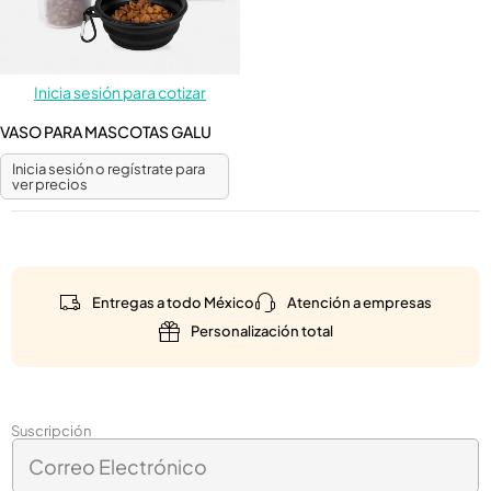
Inicia sesión para cotizar
VASO PARA MASCOTAS GALU
Inicia sesión o regístrate para
ver precios
Entregas a todo México
Atención a empresas
Personalización total
*
Suscripción
C
C
o
o