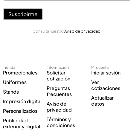
r
r
r
r
e
Suscribirme
e
o
o
E
*
Consulta nuestro
Aviso de privacidad
.
l
e
c
t
r
ó
Tienda
Información
Mi cuenta
n
Promocionales
Solicitar
Iniciar sesión
i
cotización
Uniformes
Ver
c
Preguntas
cotizaciones
o
Stands
frecuentes
*
Actualizar
Impresión digital
Aviso de
datos
privacidad
Personalizados
Términos y
Publicidad
condiciones
exterior y digital