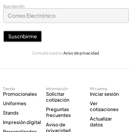
C
Suscripción
C
o
o
r
r
r
r
e
e
Suscribirme
o
o
*
E
E
Consulta nuestro
Aviso de privacidad
.
l
l
e
e
c
c
t
t
r
r
ó
ó
Tienda
Información
Mi cuenta
n
n
Promocionales
Solicitar
Iniciar sesión
i
i
cotización
Uniformes
Ver
c
c
Preguntas
cotizaciones
o
o
Stands
frecuentes
*
Actualizar
Impresión digital
Aviso de
datos
privacidad
Personalizados