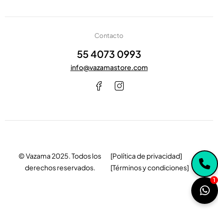
r
e
o
Contacto
55 4073 0993
info@vazamastore.com
© Vazama 2025. Todos los
[Política de privacidad]
derechos reservados.
[Términos y condiciones]
1