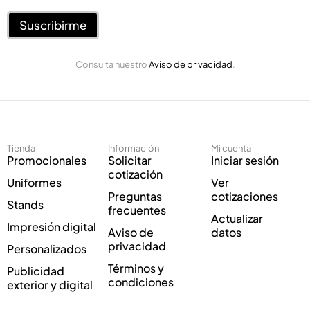
r
t
e
Suscribirme
r
o
ó
E
n
Consulta nuestro
Aviso de privacidad
.
l
i
e
c
c
o
t
E
r
l
ó
e
Tienda
Información
Mi cuenta
n
c
Promocionales
Solicitar
Iniciar sesión
i
t
cotización
Uniformes
Ver
c
r
Preguntas
cotizaciones
o
ó
Stands
frecuentes
*
n
Actualizar
Impresión digital
i
Aviso de
datos
c
privacidad
Personalizados
o
Términos y
Publicidad
C
condiciones
exterior y digital
o
r