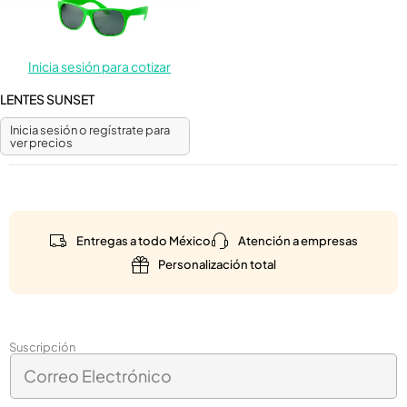
Inicia sesión para cotizar
LENTES SUNSET
Inicia sesión o regístrate para
ver precios
Entregas a todo México
Atención a empresas
Personalización total
E
Suscripción
C
l
o
e
r
c