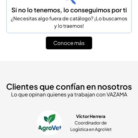
Si no lo tenemos, lo conseguimos por ti
¿Necesitas algo fuera de catálogo? ¡Lo buscamos
y lo traemos!
Conoce más
Clientes que confían en nosotros
Lo que opinan quienes ya trabajan con VAZAMA
z
Víctor Herrera
Coordinador de
Logística en AgroVet