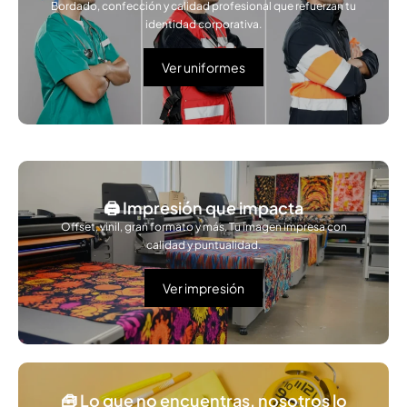
Bordado, confección y calidad profesional que refuerzan tu
identidad corporativa.
Ver uniformes
🖨️ Impresión que impacta
Offset, vinil, gran formato y más. Tu imagen impresa con
calidad y puntualidad.
Ver impresión
🧰 Lo que no encuentras, nosotros lo