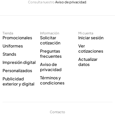
Consulta nuestro
Aviso de privacidad
.
l
e
c
t
r
ó
Tienda
Información
Mi cuenta
n
Promocionales
Solicitar
Iniciar sesión
i
cotización
Uniformes
Ver
c
Preguntas
cotizaciones
o
Stands
frecuentes
*
Actualizar
Impresión digital
Aviso de
datos
privacidad
Personalizados
Términos y
Publicidad
condiciones
exterior y digital
Contacto