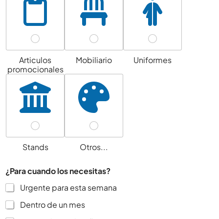
o
r
d
*
ó
S
n
t
i
c
a
o
t
Articulos
Mobiliario
Uniformes
*
e
promocionales
s
+
1
Stands
Otros...
¿Para cuando los necesitas?
Urgente para esta semana
Dentro de un mes