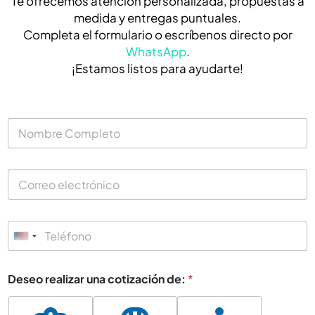
Te ofrecemos atención personalizada, propuestas a
medida y entregas puntuales.
Completa el formulario o escríbenos directo por
WhatsApp
.
¡Estamos listos para ayudarte!
N
o
m
b
C
r
o
e
r
C
r
o
T
e
m
e
U
o
p
l
e
l
n
é
l
e
i
Deseo realizar una cotización de:
*
f
e
t
t
o
c
o
n
t
e
*