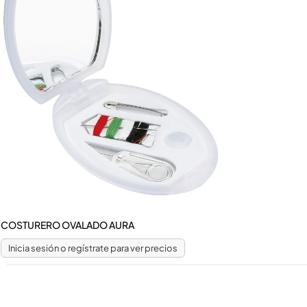
ARTICULOS DE DAMA
BROCHAS Y MAQUILLAJE
COSMETIQUERAS
COSTUREROS
ESPEJOS
JOYERIA
MANICURE
SETS DE BELLEZA
COSTURERO OVALADO AURA
Inicia sesión o regístrate para ver precios