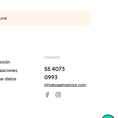
total
Contacto
sesión
55 4073
izaciones
0993
zar datos
info@vazamastore.com