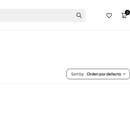
0
Sort by
Orden por defecto