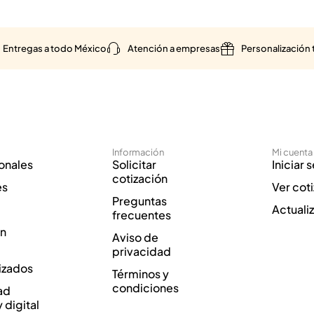
Entregas a todo México
Atención a empresas
Personalización 
Información
Mi cuenta
onales
Solicitar
Iniciar 
cotización
es
Ver cot
Preguntas
Actuali
frecuentes
ón
Aviso de
privacidad
izados
Términos y
condiciones
ad
y digital