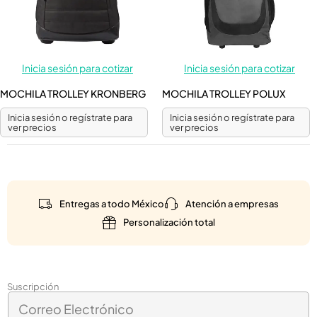
Inicia sesión para cotizar
Inicia sesión para cotizar
MOCHILA TROLLEY KRONBERG
MOCHILA TROLLEY POLUX
Inicia sesión o regístrate para
Inicia sesión o regístrate para
ver precios
ver precios
Entregas a todo México
Atención a empresas
Personalización total
E
Suscripción
C
l
o