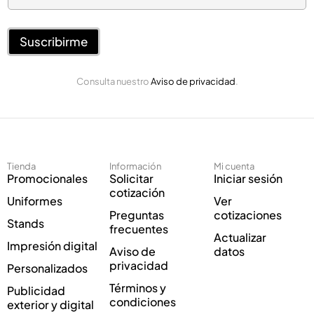
e
r
c
r
t
e
Suscribirme
r
o
ó
E
n
Consulta nuestro
Aviso de privacidad
.
l
i
e
c
c
o
t
E
r
l
ó
e
Tienda
Información
Mi cuenta
n
c
Promocionales
Solicitar
Iniciar sesión
i
t
cotización
Uniformes
Ver
c
r
Preguntas
cotizaciones
o
ó
Stands
frecuentes
*
n
Actualizar
Impresión digital
i
Aviso de
datos
c
privacidad
Personalizados
o
Términos y
Publicidad
E
condiciones
exterior y digital
l