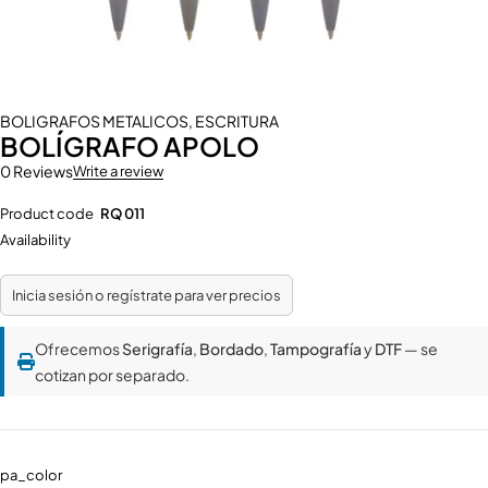
BOLIGRAFOS METALICOS
,
ESCRITURA
BOLÍGRAFO APOLO
0 Reviews
Write a review
Product code
RQ 011
Availability
Inicia sesión o regístrate para ver precios
Ofrecemos
Serigrafía
,
Bordado
,
Tampografía
y
DTF
— se
cotizan por separado.
pa_color