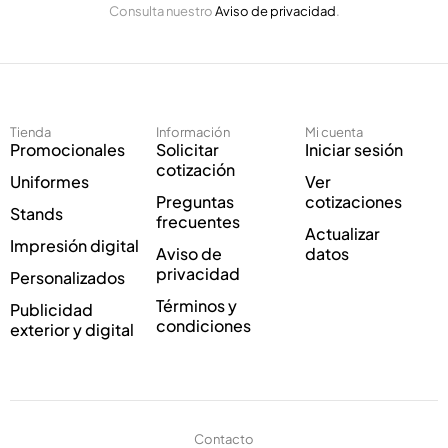
l
Consulta nuestro
Aviso de privacidad
.
l
e
e
c
c
t
t
r
r
ó
ó
n
Tienda
Información
Mi cuenta
n
i
Promocionales
Solicitar
Iniciar sesión
i
c
cotización
Uniformes
Ver
c
o
Preguntas
cotizaciones
o
C
Stands
frecuentes
*
o
Actualizar
Impresión digital
r
Aviso de
datos
r
privacidad
Personalizados
e
Términos y
Publicidad
o
condiciones
exterior y digital
Contacto