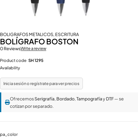
BOLIGRAFOS METALICOS
,
ESCRITURA
BOLÍGRAFO BOSTON
0 Reviews
Write a review
Product code
SH 1295
Availability
Inicia sesión o regístrate para ver precios
Ofrecemos
Serigrafía
,
Bordado
,
Tampografía
y
DTF
— se
cotizan por separado.
pa_color