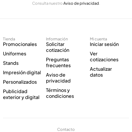
n
Consulta nuestro
Aviso de privacidad
.
l
i
e
c
c
o
t
*
r
*
ó
Tienda
Información
Mi cuenta
n
Promocionales
Solicitar
Iniciar sesión
i
cotización
Uniformes
Ver
c
Preguntas
cotizaciones
o
Stands
frecuentes
*
Actualizar
Impresión digital
Aviso de
datos
privacidad
Personalizados
Términos y
Publicidad
condiciones
exterior y digital
Contacto