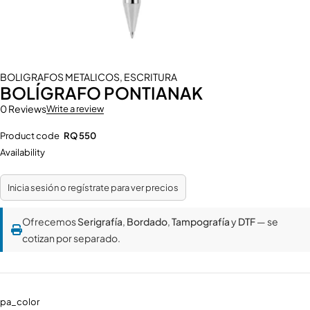
BOLIGRAFOS METALICOS
,
ESCRITURA
BOLÍGRAFO PONTIANAK
0 Reviews
Write a review
Product code
RQ 550
Availability
Inicia sesión o regístrate para ver precios
Ofrecemos
Serigrafía
,
Bordado
,
Tampografía
y
DTF
— se
cotizan por separado.
pa_color