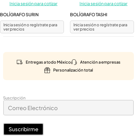
Inicia sesión para cotizar
Inicia sesión para cotizar
BOLÍGRAFO SURIN
BOLÍGRAFO TASHI
Inicia sesión o regístrate para
Inicia sesión o regístrate para
ver precios
ver precios
Entregas a todo México
Atención a empresas
Personalización total
C
Suscripción
C
o
o
r
r
r
r
e
e
Suscribirme
o
o