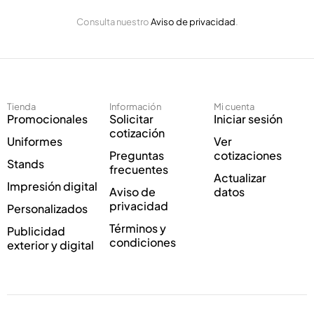
E
E
l
Consulta nuestro
Aviso de privacidad
.
l
e
e
c
c
t
t
r
r
ó
ó
n
Tienda
Información
Mi cuenta
n
i
Promocionales
Solicitar
Iniciar sesión
i
c
cotización
Uniformes
Ver
c
o
Preguntas
cotizaciones
o
E
Stands
frecuentes
*
l
Actualizar
Impresión digital
e
Aviso de
datos
c
privacidad
Personalizados
t
Términos y
Publicidad
r
condiciones
exterior y digital
ó
n
i
c
o