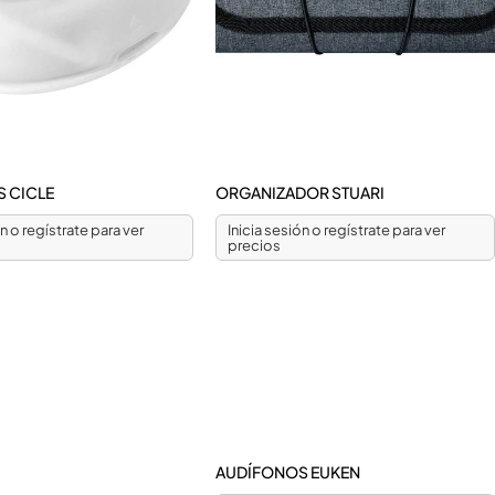
 CICLE
ORGANIZADOR STUARI
ón o regístrate para ver
Inicia sesión o regístrate para ver
precios
AUDÍFONOS EUKEN