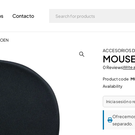
os
Contacto
LOEN
ACCESORIOS 
MOUSE
0 Reviews
Write 
Product code
M
Availability
Inicia sesión o 
Ofrecemo
separado.