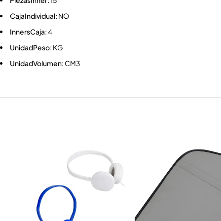
PiezasInner:
15
CajaIndividual:
NO
InnersCaja:
4
UnidadPeso:
KG
UnidadVolumen:
CM3