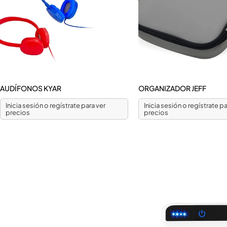
AUDÍFONOS KYAR
ORGANIZADOR JEFF
Inicia sesión o regístrate para ver
Inicia sesión o regístrate pa
precios
precios