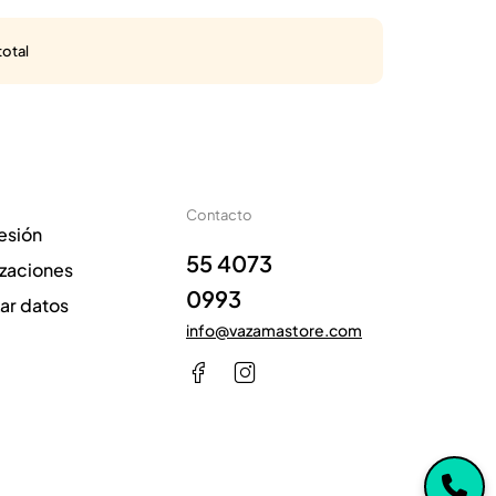
total
Contacto
sesión
55 4073
izaciones
0993
zar datos
info@vazamastore.com