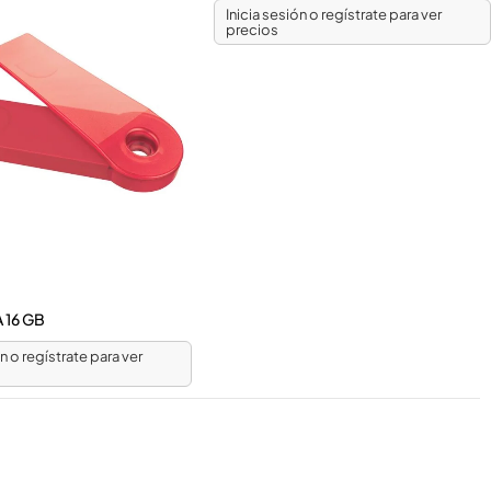
Inicia sesión o regístrate para ver
precios
 16 GB
ón o regístrate para ver