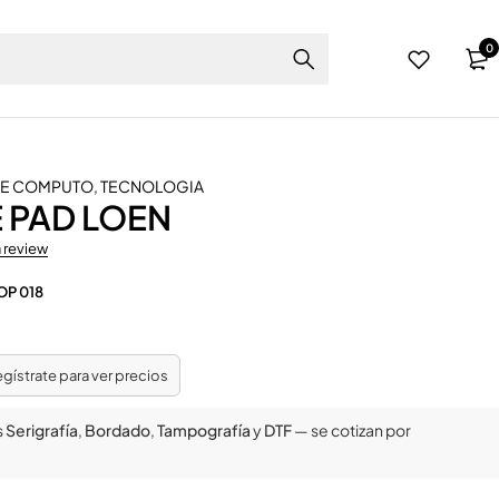
0
DE COMPUTO
,
TECNOLOGIA
 PAD LOEN
a review
OP 018
regístrate para ver precios
s
Serigrafía
,
Bordado
,
Tampografía
y
DTF
— se cotizan por