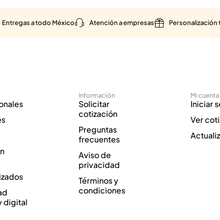
Entregas a todo México
Atención a empresas
Personalización 
Información
Mi cuenta
onales
Solicitar
Iniciar 
cotización
es
Ver cot
Preguntas
Actuali
frecuentes
ón
Aviso de
privacidad
izados
Términos y
condiciones
ad
y digital