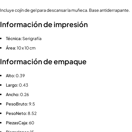
Incluye cojín de gel para descansar la muñeca. Base antiderrapante.
Información de impresión
Técnica:
Serigrafía
Área:
10 x 10 cm
Información de empaque
Alto:
0.39
Largo:
0.43
Ancho:
0.26
PesoBruto:
9.5
PesoNeto:
8.52
PiezasCaja:
60