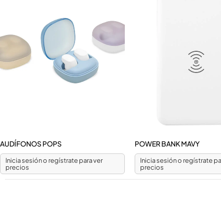
AUDÍFONOS POPS
POWER BANK MAVY
Inicia sesión o regístrate para ver
Inicia sesión o regístrate pa
precios
precios