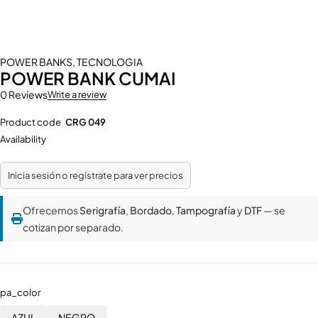
POWER BANKS
,
TECNOLOGIA
POWER BANK CUMAI
0 Reviews
Write a review
Product code
CRG 049
Availability
Inicia sesión o regístrate para ver precios
Ofrecemos
Serigrafía
,
Bordado
,
Tampografía
y
DTF
— se
cotizan por separado.
pa_color
AZUL
NEGRO