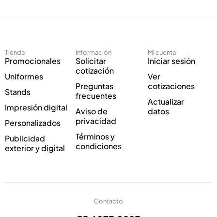
e
c
c
o
t
E
r
l
ó
e
Tienda
Información
Mi cuenta
n
c
Promocionales
Solicitar
Iniciar sesión
i
t
cotización
Uniformes
Ver
c
r
Preguntas
cotizaciones
o
ó
Stands
frecuentes
*
n
Actualizar
Impresión digital
i
Aviso de
datos
c
privacidad
Personalizados
o
Términos y
Publicidad
C
condiciones
exterior y digital
o
r
r
e
o
Contacto