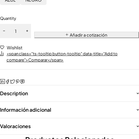
Quantity
Añadir a cotización
Wishlist
<span class="ts-tooltip button-tooltip" data-title="Add to
compare">Comparar</span>
Description
Información adicional
Valoraciones