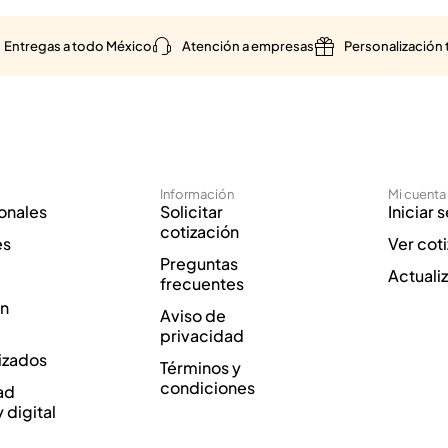
Entregas a todo México
Atención a empresas
Personalización 
Información
Mi cuenta
onales
Solicitar
Iniciar 
cotización
es
Ver cot
Preguntas
Actuali
frecuentes
ón
Aviso de
privacidad
izados
Términos y
condiciones
ad
y digital