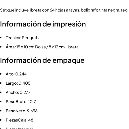
Set que incluye libreta con 64 hojas a rayas, bolígrafo tinta negra, reg
Información de impresión
Técnica:
Serigrafía
Área:
15 x 10 cm Bolsa / 8 x 12 cm Libreta
Información de empaque
Alto:
0.244
Largo:
0.405
Ancho:
0.277
PesoBruto:
10.7
PesoNeto:
9.696
PiezasCaja:
48