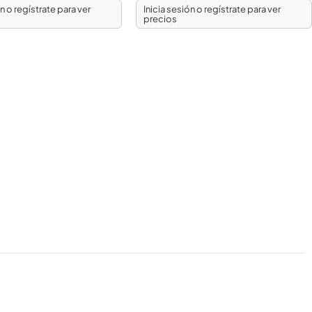
ón o regístrate para ver
Inicia sesión o regístrate para ver
precios