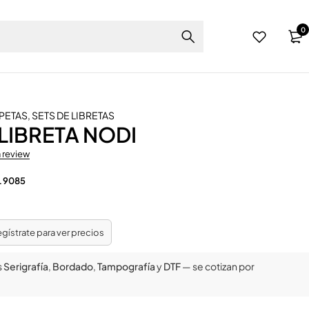
0
RPETAS
,
SETS DE LIBRETAS
 LIBRETA NODI
a review
L 9085
regístrate para ver precios
s
Serigrafía
,
Bordado
,
Tampografía
y
DTF
— se cotizan por