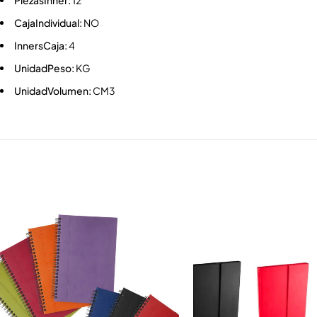
PiezasInner:
12
CajaIndividual:
NO
InnersCaja:
4
UnidadPeso:
KG
UnidadVolumen:
CM3