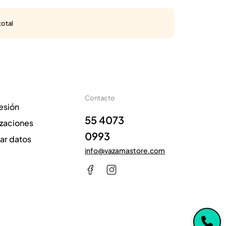
total
Contacto
sesión
55 4073
izaciones
0993
zar datos
info@vazamastore.com