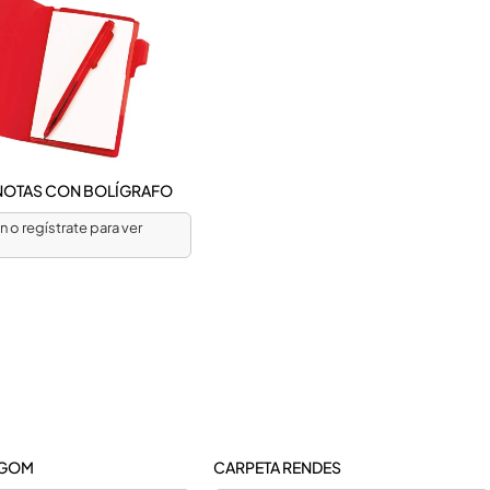
NOTAS CON BOLÍGRAFO
ón o regístrate para ver
AGOM
CARPETA RENDES