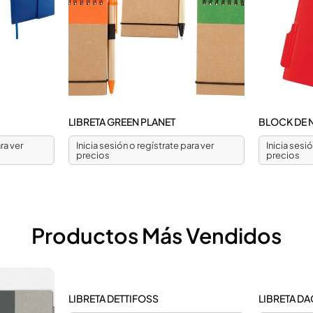
LIBRETA GREEN PLANET
BLOCK DE 
ra ver
Inicia sesión o regístrate para ver
Inicia sesi
precios
precios
Productos Más Vendidos
LIBRETA DETTIFOSS
LIBRETA D