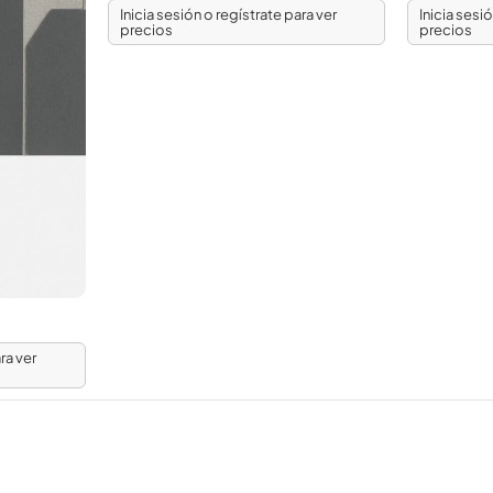
Inicia sesión o regístrate para ver
Inicia sesi
precios
precios
ra ver