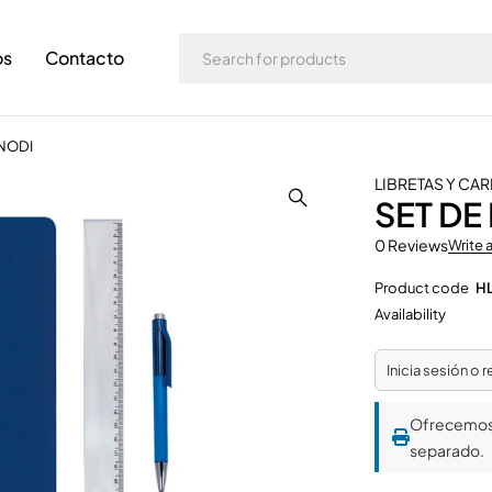
os
Contacto
 NODI
LIBRETAS Y CA
SET DE
0 Reviews
Write 
Product code
H
Availability
Inicia sesión o 
Ofrecemo
separado.