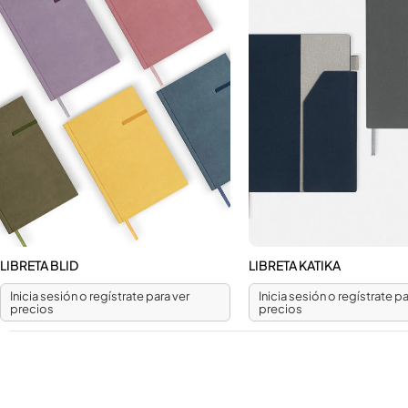
LIBRETA BLID
LIBRETA KATIKA
Inicia sesión o regístrate para ver
Inicia sesión o regístrate pa
precios
precios