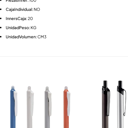
PiezasInner:
100
CajaIndividual:
NO
InnersCaja:
20
UnidadPeso:
KG
UnidadVolumen:
CM3