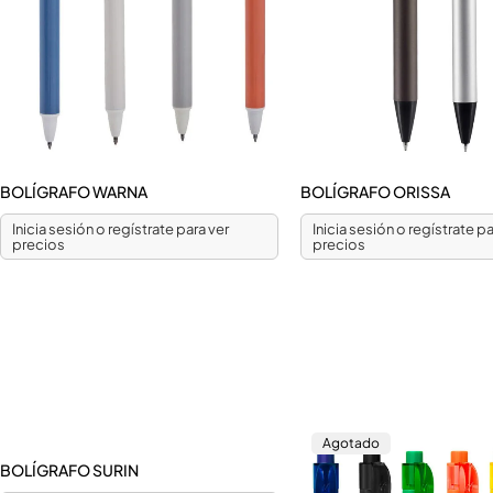
BOLÍGRAFO WARNA
BOLÍGRAFO ORISSA
Inicia sesión o regístrate para ver
Inicia sesión o regístrate pa
precios
precios
Agotado
BOLÍGRAFO SURIN