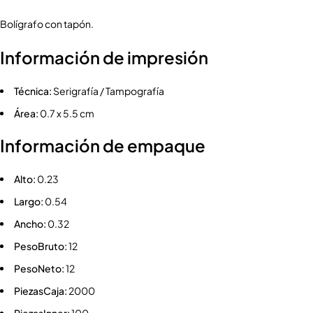
Bolígrafo con tapón.
Información de impresión
Técnica:
Serigrafía / Tampografía
Área:
0.7 x 5.5 cm
Información de empaque
Alto:
0.23
Largo:
0.54
Ancho:
0.32
PesoBruto:
12
PesoNeto:
12
PiezasCaja:
2000