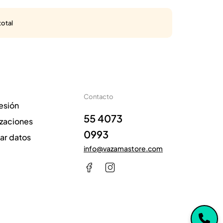
total
Contacto
sesión
55 4073
izaciones
0993
zar datos
info@vazamastore.com