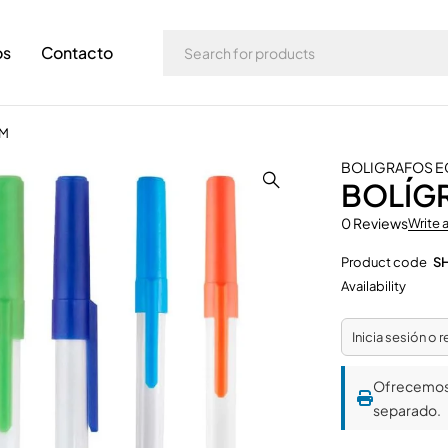
os
Contacto
IM
BOLIGRAFOS 
BOLÍG
0 Reviews
Write 
Product code
SH
Availability
Inicia sesión o 
Ofrecemo
separado.