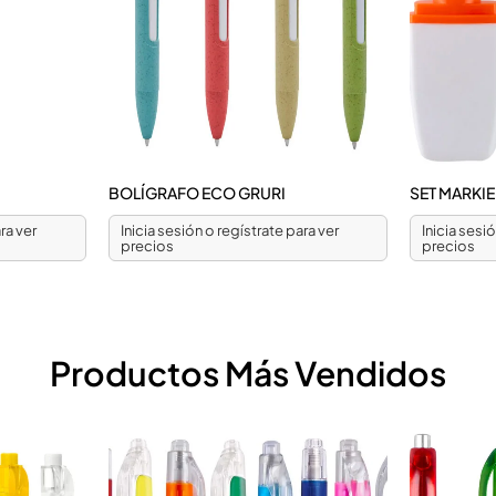
BOLÍGRAFO ECO GRURI
SET MARKI
ra ver
Inicia sesión o regístrate para ver
Inicia sesi
precios
precios
Productos Más Vendidos