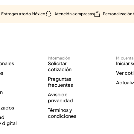
Entregas a todo México
Atención a empresas
Personalización 
Información
Mi cuenta
onales
Solicitar
Iniciar 
cotización
es
Ver cot
Preguntas
Actuali
frecuentes
ón
Aviso de
privacidad
izados
Términos y
condiciones
ad
y digital