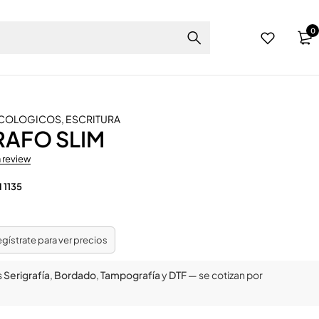
0
ECOLOGICOS
,
ESCRITURA
RAFO SLIM
a review
 1135
regístrate para ver precios
s
Serigrafía
,
Bordado
,
Tampografía
y
DTF
— se cotizan por