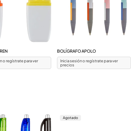
EREN
BOLÍGRAFO APOLO
ón o regístrate para ver
Inicia sesión o regístrate para ver
precios
Agotado