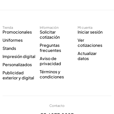
e
c
c
t
t
r
r
ó
ó
n
Tienda
Información
Mi cuenta
n
i
Promocionales
Solicitar
Iniciar sesión
i
c
cotización
Uniformes
Ver
c
o
Preguntas
cotizaciones
o
C
Stands
frecuentes
*
o
Actualizar
Impresión digital
r
Aviso de
datos
r
privacidad
Personalizados
e
Términos y
Publicidad
o
condiciones
exterior y digital
Contacto