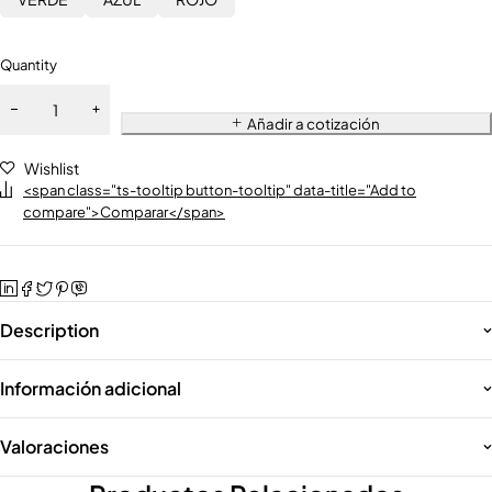
Quantity
Añadir a cotización
Wishlist
<span class="ts-tooltip button-tooltip" data-title="Add to
compare">Comparar</span>
Description
Información adicional
Valoraciones