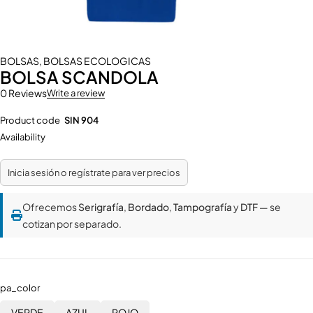
BOLSAS
,
BOLSAS ECOLOGICAS
BOLSA SCANDOLA
0 Reviews
Write a review
Product code
SIN 904
Availability
Inicia sesión o regístrate para ver precios
Ofrecemos
Serigrafía
,
Bordado
,
Tampografía
y
DTF
— se
cotizan por separado.
pa_color
VERDE
AZUL
ROJO