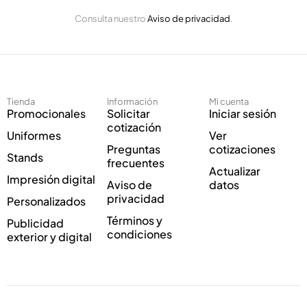
E
C
Consulta nuestro
Aviso de privacidad
.
l
o
e
r
c
r
t
e
r
o
ó
Tienda
Información
Mi cuenta
n
Promocionales
Solicitar
Iniciar sesión
i
cotización
Uniformes
Ver
c
Preguntas
cotizaciones
o
Stands
frecuentes
*
Actualizar
Impresión digital
Aviso de
datos
privacidad
Personalizados
Términos y
Publicidad
condiciones
exterior y digital