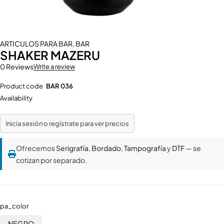
ARTICULOS PARA BAR
,
BAR
SHAKER MAZERU
0 Reviews
Write a review
Product code
BAR 036
Availability
Inicia sesión o regístrate para ver precios
Ofrecemos
Serigrafía
,
Bordado
,
Tampografía
y
DTF
— se
cotizan por separado.
pa_color
NEGRO