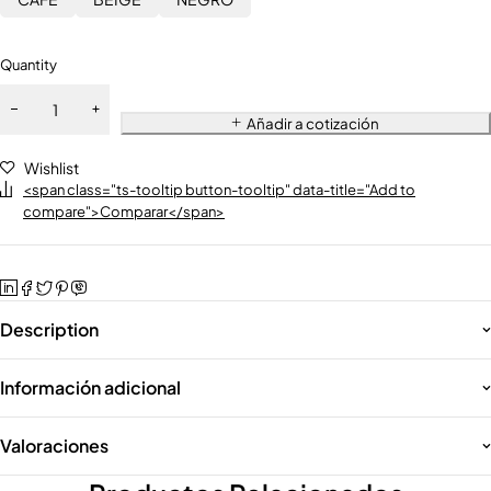
Quantity
Añadir a cotización
Wishlist
<span class="ts-tooltip button-tooltip" data-title="Add to
compare">Comparar</span>
Description
Información adicional
Valoraciones