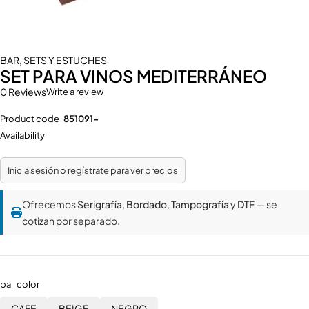
BAR
,
SETS Y ESTUCHES
SET PARA VINOS MEDITERRÁNEO
0 Reviews
Write a review
Product code
851091-
Availability
Inicia sesión o regístrate para ver precios
Ofrecemos
Serigrafía
,
Bordado
,
Tampografía
y
DTF
— se
cotizan por separado.
pa_color
CAFE
BEIGE
NEGRO