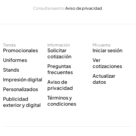
E
l
Consulta nuestro
Aviso de privacidad
.
l
e
e
c
c
t
t
r
r
ó
ó
n
Tienda
Información
Mi cuenta
n
i
Promocionales
Solicitar
Iniciar sesión
i
c
cotización
Uniformes
Ver
c
o
Preguntas
cotizaciones
o
C
Stands
frecuentes
*
o
Actualizar
Impresión digital
r
Aviso de
datos
r
privacidad
Personalizados
e
Términos y
Publicidad
o
condiciones
exterior y digital