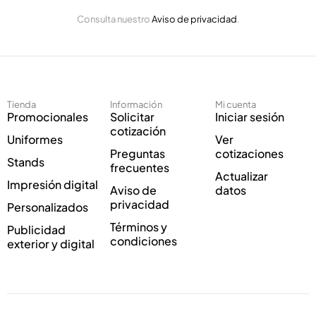
E
n
Consulta nuestro
Aviso de privacidad
.
l
i
e
c
c
o
t
C
r
o
ó
r
Tienda
Información
Mi cuenta
n
r
Promocionales
Solicitar
Iniciar sesión
i
e
cotización
Uniformes
Ver
c
o
Preguntas
cotizaciones
o
E
Stands
frecuentes
*
l
Actualizar
Impresión digital
e
Aviso de
datos
c
privacidad
Personalizados
t
Términos y
Publicidad
r
condiciones
exterior y digital
ó
n
i
c
o