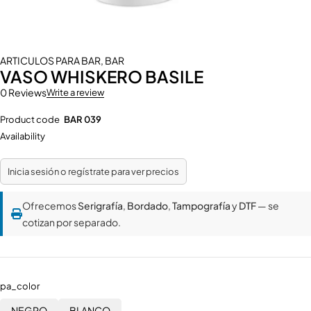
ARTICULOS PARA BAR
,
BAR
VASO WHISKERO BASILE
0 Reviews
Write a review
Product code
BAR 039
Availability
Inicia sesión o regístrate para ver precios
Ofrecemos
Serigrafía
,
Bordado
,
Tampografía
y
DTF
— se
cotizan por separado.
pa_color
NEGRO
BLANCO