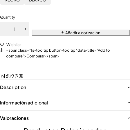
Quantity
Añadir a cotización
Wishlist
<span class="ts-tooltip button-tooltip" data-title="Add to
compare">Comparar</span>
Description
Información adicional
Valoraciones