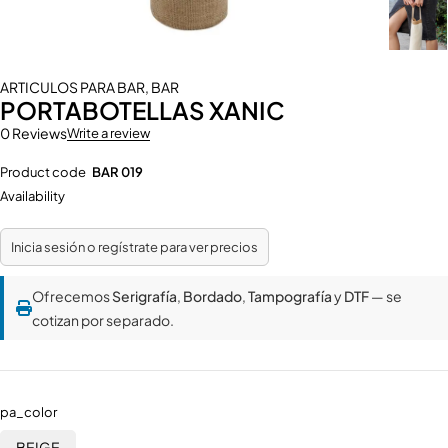
ARTICULOS PARA BAR
,
BAR
PORTABOTELLAS XANIC
0 Reviews
Write a review
Product code
BAR 019
Availability
Inicia sesión o regístrate para ver precios
Ofrecemos
Serigrafía
,
Bordado
,
Tampografía
y
DTF
— se
cotizan por separado.
pa_color
BEIGE