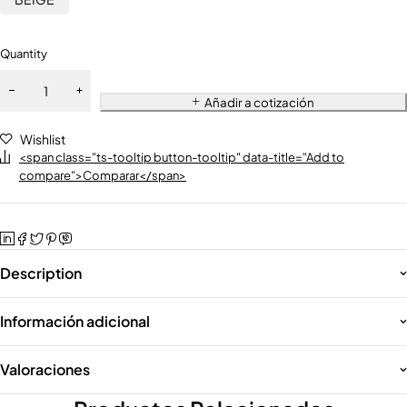
Quantity
Añadir a cotización
Wishlist
<span class="ts-tooltip button-tooltip" data-title="Add to
compare">Comparar</span>
Description
Información adicional
Valoraciones