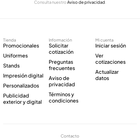
Consulta nuestro
Aviso de privacidad
.
l
i
e
c
c
o
t
C
r
o
ó
r
Tienda
Información
Mi cuenta
n
r
Promocionales
Solicitar
Iniciar sesión
i
e
cotización
Uniformes
Ver
c
o
Preguntas
cotizaciones
o
*
Stands
frecuentes
*
Actualizar
Impresión digital
Aviso de
datos
privacidad
Personalizados
Términos y
Publicidad
condiciones
exterior y digital
Contacto