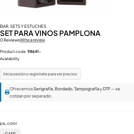
BAR
,
SETS Y ESTUCHES
SET PARA VINOS PAMPLONA
0 Reviews
Write a review
Product code
98641-
Availability
Inicia sesión o regístrate para ver precios
Ofrecemos
Serigrafía
,
Bordado
,
Tampografía
y
DTF
— se
cotizan por separado.
pa_color
CAFE