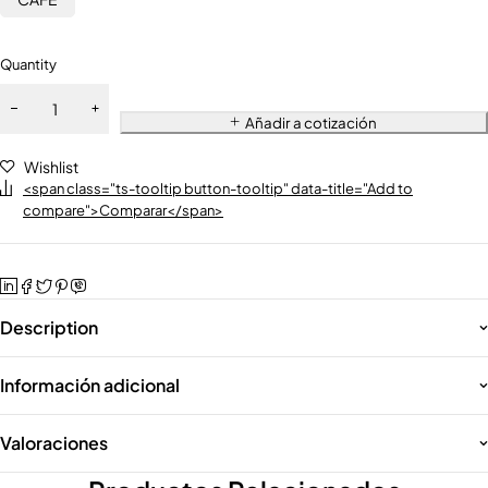
Quantity
Añadir a cotización
Wishlist
<span class="ts-tooltip button-tooltip" data-title="Add to
compare">Comparar</span>
Description
Información adicional
Valoraciones