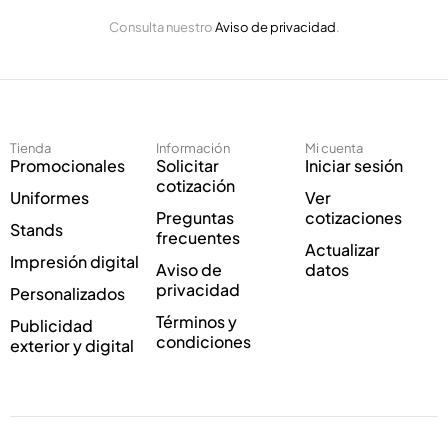
E
l
Consulta nuestro
Aviso de privacidad
.
l
e
e
c
c
t
t
r
r
ó
ó
n
Tienda
Información
Mi cuenta
n
i
Promocionales
Solicitar
Iniciar sesión
i
c
cotización
Uniformes
Ver
c
o
Preguntas
cotizaciones
o
C
Stands
frecuentes
*
o
Actualizar
Impresión digital
r
Aviso de
datos
r
privacidad
Personalizados
e
Términos y
Publicidad
o
condiciones
exterior y digital