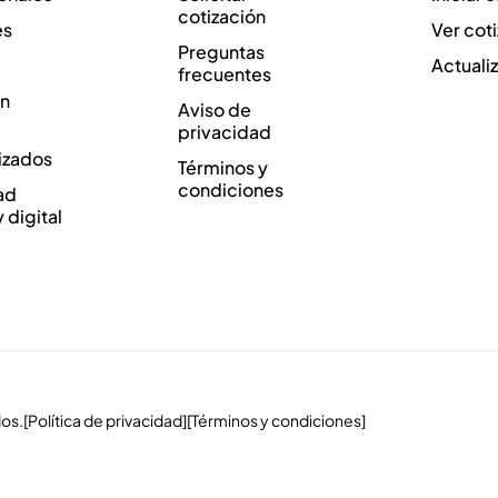
cotización
es
Ver cot
Preguntas
Actuali
frecuentes
ón
Aviso de
privacidad
izados
Términos y
condiciones
ad
y digital
os.
[Política de privacidad]
[Términos y condiciones]