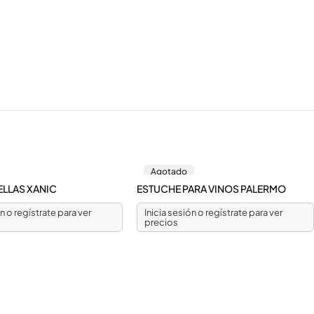
Agotado
LLAS XANIC
ESTUCHE PARA VINOS PALERMO
ón o regístrate para ver
Inicia sesión o regístrate para ver
precios