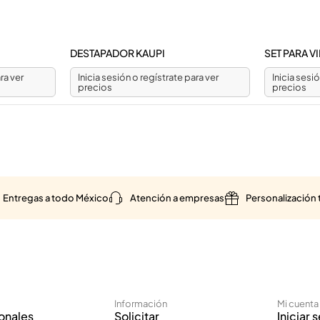
DESTAPADOR KAUPI
SET PARA 
ra ver
Inicia sesión o regístrate para ver
Inicia sesi
precios
precios
Entregas a todo México
Atención a empresas
Personalización 
Información
Mi cuenta
onales
Solicitar
Iniciar 