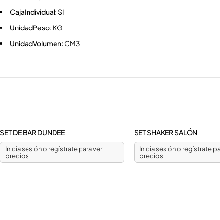
CajaIndividual:
SI
UnidadPeso:
KG
UnidadVolumen:
CM3
SET DE BAR DUNDEE
SET SHAKER SALÓN
Inicia sesión o regístrate para ver
Inicia sesión o regístrate pa
precios
precios