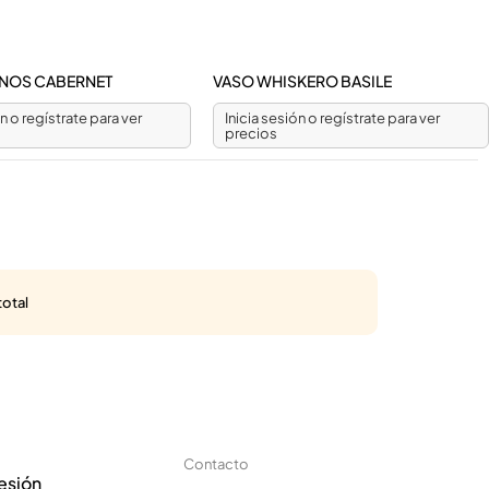
VINOS CABERNET
VASO WHISKERO BASILE
ón o regístrate para ver
Inicia sesión o regístrate para ver
precios
total
Contacto
sesión