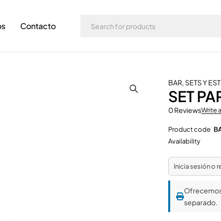
os
Contacto
BAR
,
SETS Y ES
SET PA
0 Reviews
Write 
Product code
B
Availability
Inicia sesión o 
Ofrecemo
separado.