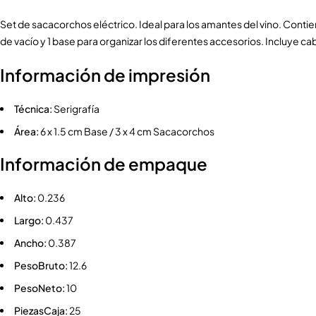
Set de sacacorchos eléctrico. Ideal para los amantes del vino. Contien
de vacío y 1 base para organizar los diferentes accesorios. Incluye cabl
Información de impresión
Técnica:
Serigrafía
Área:
6 x 1.5 cm Base / 3 x 4 cm Sacacorchos
Información de empaque
Alto:
0.236
Largo:
0.437
Ancho:
0.387
PesoBruto:
12.6
PesoNeto:
10
PiezasCaja:
25