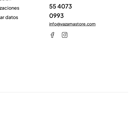
55 4073
izaciones
0993
zar datos
info@vazamastore.com