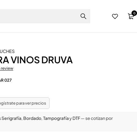
0
TUCHES
RA VINOS DRUVA
a review
AR 027
regístrate para ver precios
s
Serigrafía
,
Bordado
,
Tampografía
y
DTF
— se cotizan por