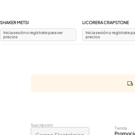
SHAKER METSI
LICORERA CRAPSTONE
Inicia sesión o regístrate para ver
Inicia sesión o regístrate pa
precios
precios
C
Suscripción
Tienda
C
o
Promoci