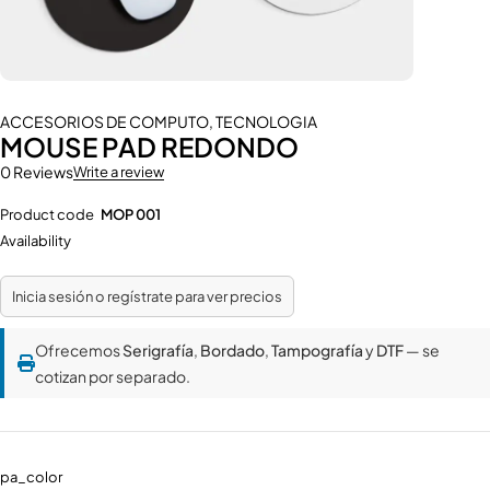
ACCESORIOS DE COMPUTO
,
TECNOLOGIA
MOUSE PAD REDONDO
0 Reviews
Write a review
Product code
MOP 001
Availability
Inicia sesión o regístrate para ver precios
Ofrecemos
Serigrafía
,
Bordado
,
Tampografía
y
DTF
— se
cotizan por separado.
pa_color