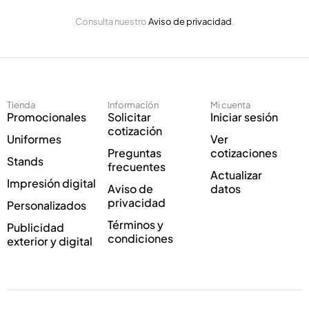
r
E
ó
Consulta nuestro
Aviso de privacidad
.
l
n
e
i
c
c
t
o
r
C
ó
o
Tienda
Información
Mi cuenta
n
r
Promocionales
Solicitar
Iniciar sesión
i
r
cotización
Uniformes
Ver
c
e
Preguntas
cotizaciones
o
o
Stands
frecuentes
*
Actualizar
Impresión digital
Aviso de
datos
privacidad
Personalizados
Términos y
Publicidad
condiciones
exterior y digital