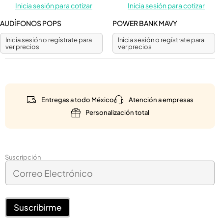
Inicia sesión para cotizar
Inicia sesión para cotizar
AUDÍFONOS POPS
POWER BANK MAVY
Inicia sesión o regístrate para
Inicia sesión o regístrate para
ver precios
ver precios
Entregas a todo México
Atención a empresas
Personalización total
*
Suscripción
C
E
o
l
r
e
r
c
e
Suscribirme
t
o