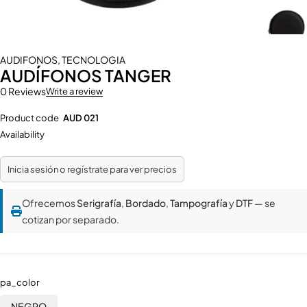
AUDIFONOS
,
TECNOLOGIA
AUDÍFONOS TANGER
0 Reviews
Write a review
Product code
AUD 021
Availability
Inicia sesión o regístrate para ver precios
Ofrecemos
Serigrafía
,
Bordado
,
Tampografía
y
DTF
— se
cotizan por separado.
pa_color
NEGRO