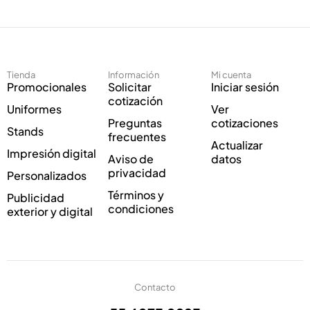
e
c
c
t
t
r
r
ó
ó
n
Tienda
Información
Mi cuenta
n
i
Promocionales
Solicitar
Iniciar sesión
i
c
cotización
Uniformes
Ver
c
o
Preguntas
cotizaciones
o
E
Stands
frecuentes
*
l
Actualizar
Impresión digital
e
Aviso de
datos
c
privacidad
Personalizados
t
Términos y
Publicidad
r
condiciones
exterior y digital
ó
n
i
c
o
Contacto