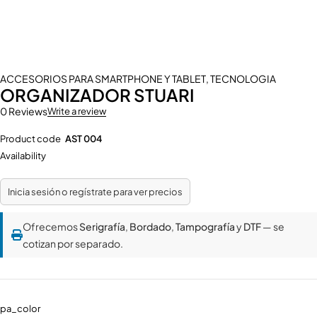
ACCESORIOS PARA SMARTPHONE Y TABLET
,
TECNOLOGIA
ORGANIZADOR STUARI
0 Reviews
Write a review
Product code
AST 004
Availability
Inicia sesión o regístrate para ver precios
Ofrecemos
Serigrafía
,
Bordado
,
Tampografía
y
DTF
— se
cotizan por separado.
pa_color