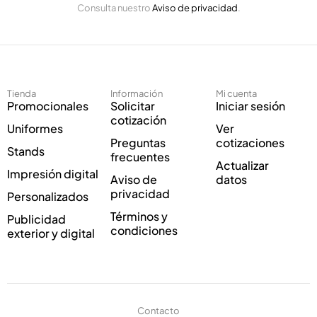
n
Consulta nuestro
Aviso de privacidad
.
l
i
e
c
c
o
t
E
r
l
ó
e
Tienda
Información
Mi cuenta
n
c
Promocionales
Solicitar
Iniciar sesión
i
t
cotización
Uniformes
Ver
c
r
Preguntas
cotizaciones
o
ó
Stands
frecuentes
*
n
Actualizar
Impresión digital
i
Aviso de
datos
c
privacidad
Personalizados
o
Términos y
Publicidad
C
condiciones
exterior y digital
o
r
r
e
o
Contacto