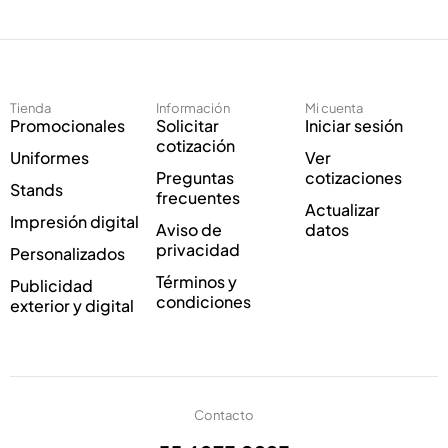
e
r
c
e
t
o
r
*
ó
Tienda
Información
Mi cuenta
n
Promocionales
Solicitar
Iniciar sesión
i
cotización
Uniformes
Ver
c
Preguntas
cotizaciones
o
Stands
frecuentes
*
Actualizar
Impresión digital
Aviso de
datos
privacidad
Personalizados
Términos y
Publicidad
condiciones
exterior y digital
Contacto