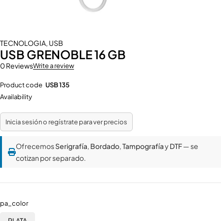
TECNOLOGIA
,
USB
USB GRENOBLE 16 GB
0 Reviews
Write a review
Product code
USB 135
Availability
Inicia sesión o regístrate para ver precios
Ofrecemos
Serigrafía
,
Bordado
,
Tampografía
y
DTF
— se
cotizan por separado.
pa_color
PLATA