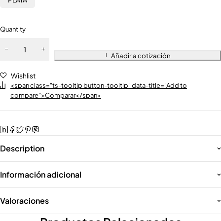
Quantity
Añadir a cotización
Wishlist
<span class="ts-tooltip button-tooltip" data-title="Add to
compare">Comparar</span>
Description
Información adicional
Valoraciones