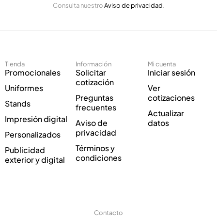
o
Consulta nuestro
Aviso de privacidad
.
l
r
e
r
c
e
t
o
r
E
ó
l
Tienda
Información
Mi cuenta
n
e
Promocionales
Solicitar
Iniciar sesión
i
c
cotización
Uniformes
Ver
c
t
Preguntas
cotizaciones
o
r
Stands
frecuentes
*
ó
Actualizar
Impresión digital
n
Aviso de
datos
i
privacidad
Personalizados
c
Términos y
Publicidad
o
condiciones
exterior y digital
Contacto