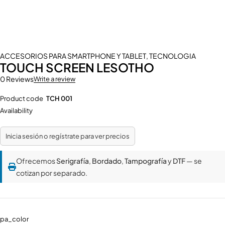
ACCESORIOS PARA SMARTPHONE Y TABLET
,
TECNOLOGIA
TOUCH SCREEN LESOTHO
0 Reviews
Write a review
Product code
TCH 001
Availability
Inicia sesión o regístrate para ver precios
Ofrecemos
Serigrafía
,
Bordado
,
Tampografía
y
DTF
— se
cotizan por separado.
pa_color