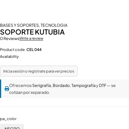
BASES Y SOPORTES
,
TECNOLOGIA
SOPORTE KUTUBIA
0 Reviews
Write a review
Product code
CEL 044
Availability
Inicia sesión o regístrate para ver precios
Ofrecemos
Serigrafía
,
Bordado
,
Tampografía
y
DTF
— se
cotizan por separado.
pa_color
NEGRO