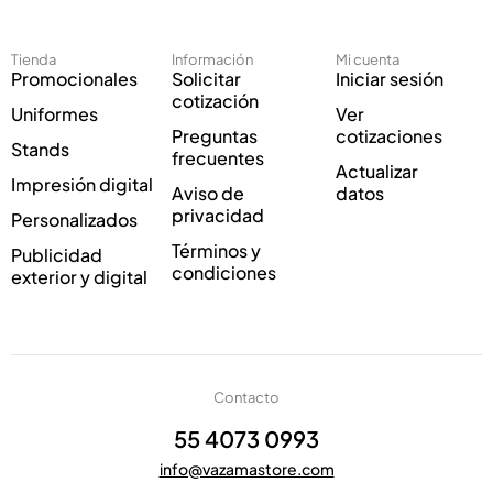
t
e
r
o
ó
Tienda
Información
Mi cuenta
n
Promocionales
Solicitar
Iniciar sesión
i
cotización
Uniformes
Ver
c
Preguntas
cotizaciones
o
Stands
frecuentes
*
Actualizar
Impresión digital
Aviso de
datos
privacidad
Personalizados
Términos y
Publicidad
condiciones
exterior y digital
Contacto
55 4073 0993
info@vazamastore.com