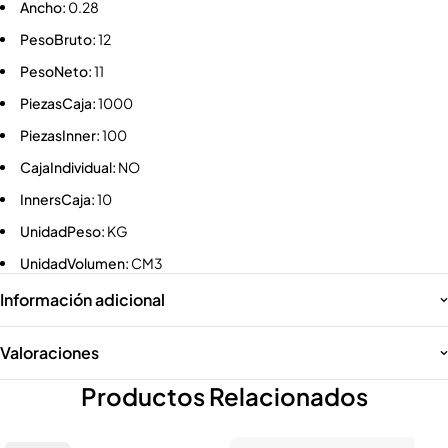
Ancho:
0.28
PesoBruto:
12
PesoNeto:
11
PiezasCaja:
1000
PiezasInner:
100
CajaIndividual:
NO
InnersCaja:
10
UnidadPeso:
KG
UnidadVolumen:
CM3
Información adicional
Valoraciones
Productos Relacionados