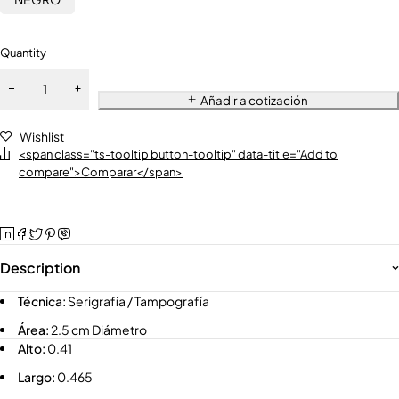
Quantity
Añadir a cotización
Wishlist
<span class="ts-tooltip button-tooltip" data-title="Add to
compare">Comparar</span>
Description
Técnica:
Serigrafía / Tampografía
Área:
2.5 cm Diámetro
Alto:
0.41
Largo:
0.465