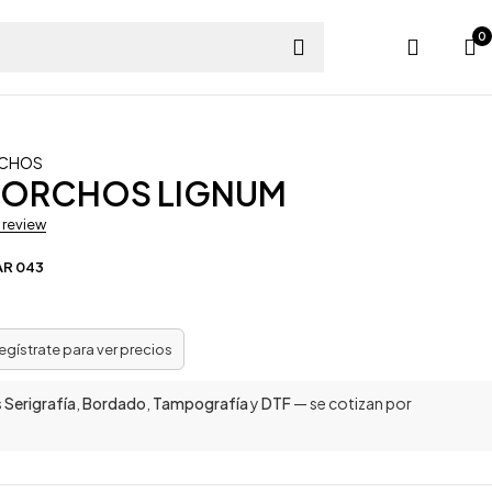
0
CHOS
ORCHOS LIGNUM
a review
AR 043
regístrate para ver precios
s
Serigrafía
,
Bordado
,
Tampografía
y
DTF
— se cotizan por