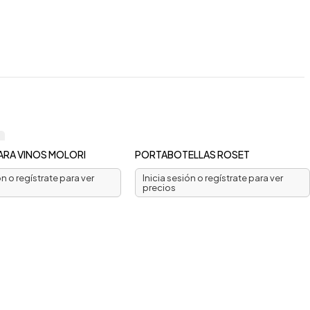
ARA VINOS MOLORI
PORTABOTELLAS ROSET
ón o regístrate para ver
Inicia sesión o regístrate para ver
precios