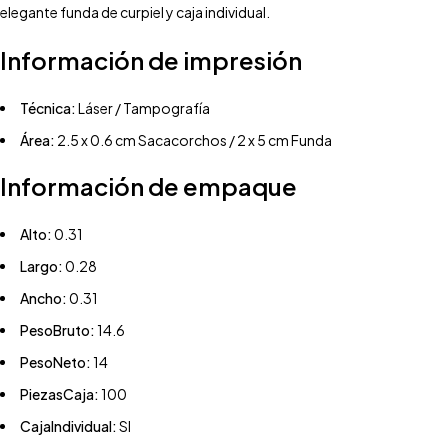
elegante funda de curpiel y caja individual.
Información de impresión
Técnica:
Láser / Tampografía
Área:
2.5 x 0.6 cm Sacacorchos / 2 x 5 cm Funda
Información de empaque
Alto:
0.31
Largo:
0.28
Ancho:
0.31
PesoBruto:
14.6
PesoNeto:
14
PiezasCaja:
100
CajaIndividual:
SI