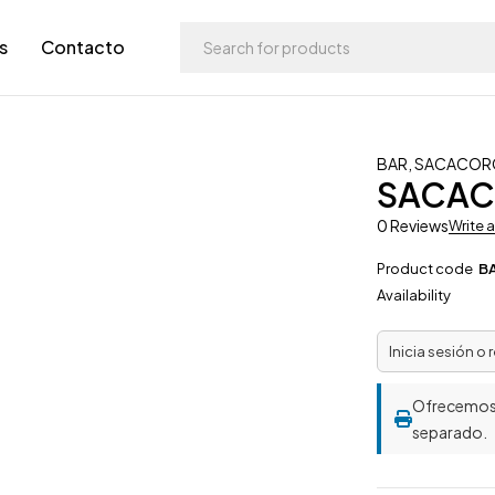
s
Contacto
BAR
,
SACACOR
SACAC
0 Reviews
Write 
Product code
B
Availability
Inicia sesión o 
Ofrecemo
separado.