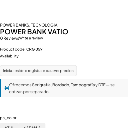
POWER BANKS
,
TECNOLOGIA
POWER BANK VATIO
0 Reviews
Write a review
Product code
CRG 059
Availability
Inicia sesión o regístrate para ver precios
Ofrecemos
Serigrafía
,
Bordado
,
Tampografía
y
DTF
— se
cotizan por separado.
pa_color
AZUL
NARANJA