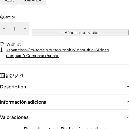
Quantity
Añadir a cotización
Wishlist
<span class="ts-tooltip button-tooltip" data-title="Add to
compare">Comparar</span>
Description
Información adicional
Valoraciones