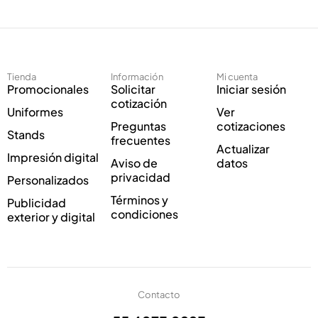
e
r
c
e
t
o
r
C
ó
o
Tienda
Información
Mi cuenta
n
r
Promocionales
Solicitar
Iniciar sesión
i
r
cotización
Uniformes
Ver
c
e
Preguntas
cotizaciones
o
o
Stands
frecuentes
*
Actualizar
Impresión digital
Aviso de
datos
privacidad
Personalizados
Términos y
Publicidad
condiciones
exterior y digital
Contacto