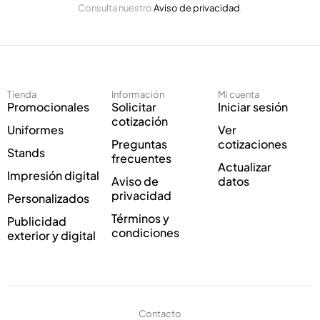
l
Consulta nuestro
Aviso de privacidad
.
l
e
e
c
c
t
t
r
r
ó
ó
n
Tienda
Información
Mi cuenta
n
i
Promocionales
Solicitar
Iniciar sesión
i
c
cotización
Uniformes
Ver
c
o
Preguntas
cotizaciones
o
C
Stands
frecuentes
*
o
Actualizar
Impresión digital
r
Aviso de
datos
r
privacidad
Personalizados
e
Términos y
Publicidad
o
condiciones
exterior y digital
Contacto