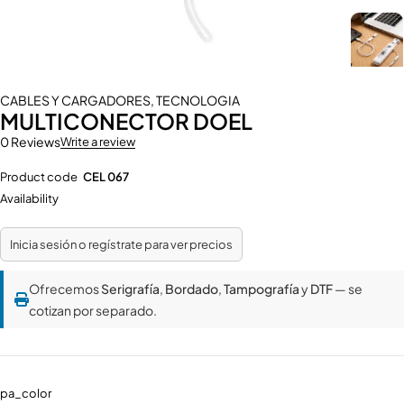
CABLES Y CARGADORES
,
TECNOLOGIA
MULTICONECTOR DOEL
0 Reviews
Write a review
Product code
CEL 067
Availability
Inicia sesión o regístrate para ver precios
Ofrecemos
Serigrafía
,
Bordado
,
Tampografía
y
DTF
— se
cotizan por separado.
pa_color