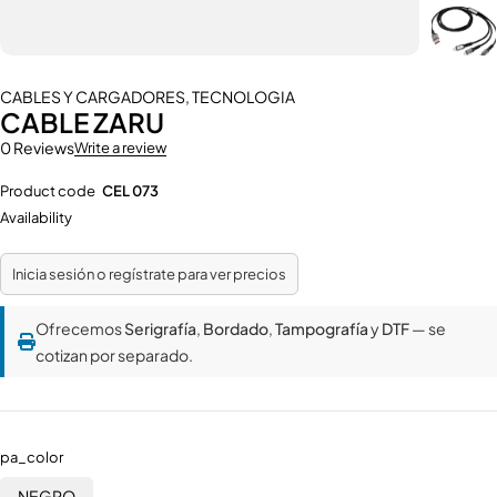
CABLES Y CARGADORES
,
TECNOLOGIA
CABLE ZARU
0 Reviews
Write a review
Product code
CEL 073
Availability
Inicia sesión o regístrate para ver precios
Ofrecemos
Serigrafía
,
Bordado
,
Tampografía
y
DTF
— se
cotizan por separado.
pa_color
NEGRO