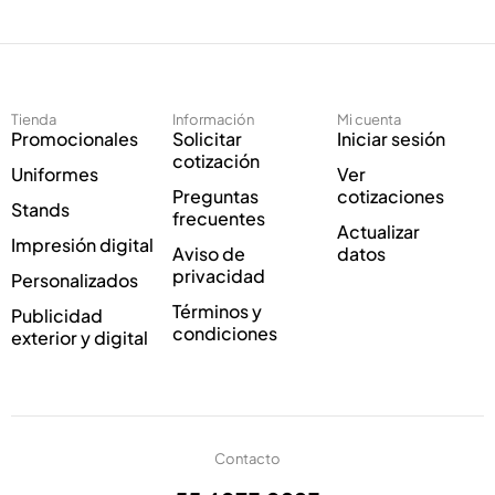
e
e
c
c
t
t
r
r
ó
ó
Tienda
Información
Mi cuenta
n
n
Promocionales
Solicitar
Iniciar sesión
i
i
cotización
Uniformes
Ver
c
c
Preguntas
cotizaciones
o
o
Stands
frecuentes
*
Actualizar
Impresión digital
Aviso de
datos
privacidad
Personalizados
Términos y
Publicidad
condiciones
exterior y digital
Contacto