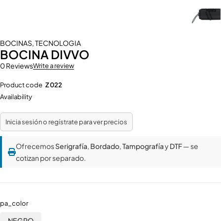
BOCINAS
,
TECNOLOGIA
BOCINA DIVVO
0 Reviews
Write a review
Product code
Z 022
Availability
Inicia sesión o regístrate para ver precios
Ofrecemos
Serigrafía
,
Bordado
,
Tampografía
y
DTF
— se
cotizan por separado.
pa_color
NEGRO