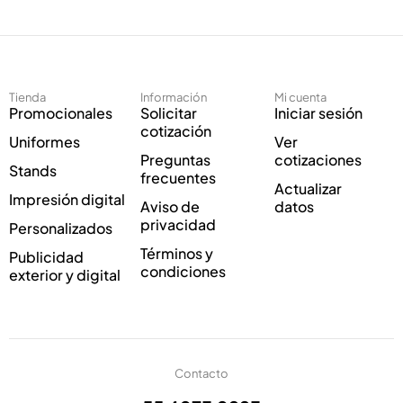
e
c
c
o
t
E
r
l
ó
e
Tienda
Información
Mi cuenta
n
c
Promocionales
Solicitar
Iniciar sesión
i
t
cotización
Uniformes
Ver
c
r
Preguntas
cotizaciones
o
ó
Stands
frecuentes
*
n
Actualizar
Impresión digital
i
Aviso de
datos
c
privacidad
Personalizados
o
Términos y
Publicidad
E
condiciones
exterior y digital
l
e
c
t
r
ó
Contacto
n