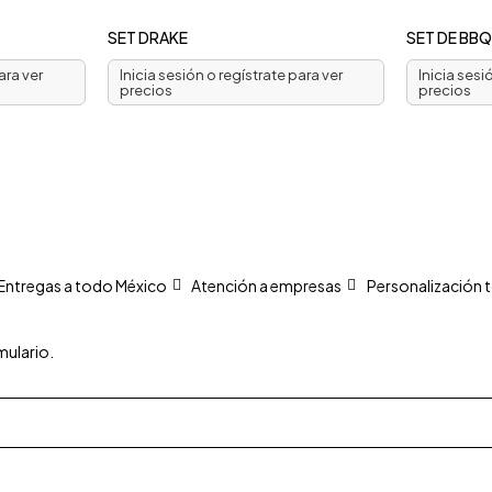
SET DRAKE
SET DE BB
ara ver
Inicia sesión o regístrate para ver
Inicia sesi
precios
precios
Entregas a todo México
Atención a empresas
Personalización t
mulario.