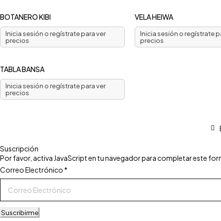
BOTANERO KIBI
VELA HEIWA
Inicia sesión o regístrate para ver
Inicia sesión o regístrate p
precios
precios
TABLA BANSA
Inicia sesión o regístrate para ver
precios
Suscripción
Por favor, activa JavaScript en tu navegador para completar este for
Electrónico
Correo Electrónico
*
Correo
Suscribirme