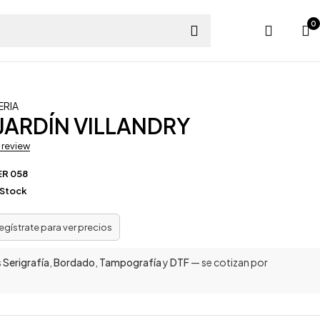
0
ERIA
 JARDÍN VILLANDRY
a review
ER 058
 Stock
regístrate para ver precios
s
Serigrafía
,
Bordado
,
Tampografía
y
DTF
— se cotizan por