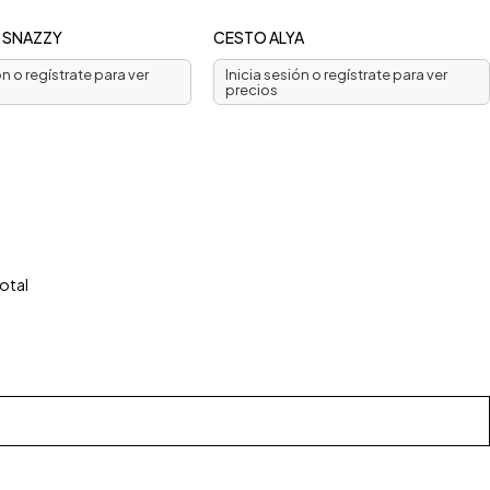
Q SNAZZY
CESTO ALYA
ón o regístrate para ver
Inicia sesión o regístrate para ver
precios
otal