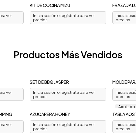
KIT DE COCINA MIZU
FRAZADA L
ara ver
Inicia sesión o regístrate para ver
Inicia sesi
precios
precios
Productos Más Vendidos
SET DE BBQ JASPER
MOLDE PARA
ara ver
Inicia sesión o regístrate para ver
Inicia sesi
precios
precios
Agotado
MPING
AZUCARERA HONEY
TABLA AOS
ara ver
Inicia sesión o regístrate para ver
Inicia sesi
precios
precios