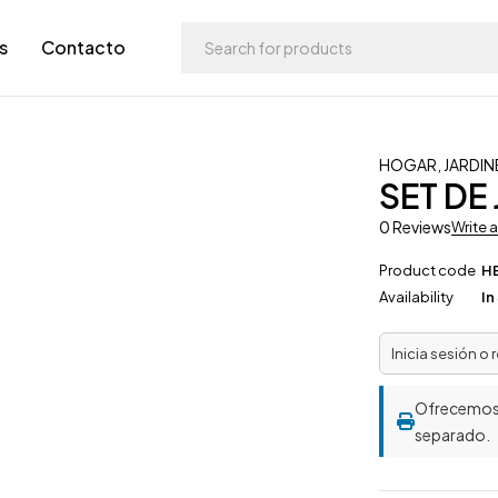
s
Contacto
HOGAR
,
JARDIN
SET DE
0 Reviews
Write 
Product code
H
Availability
In
Inicia sesión o 
Ofrecemo
separado.