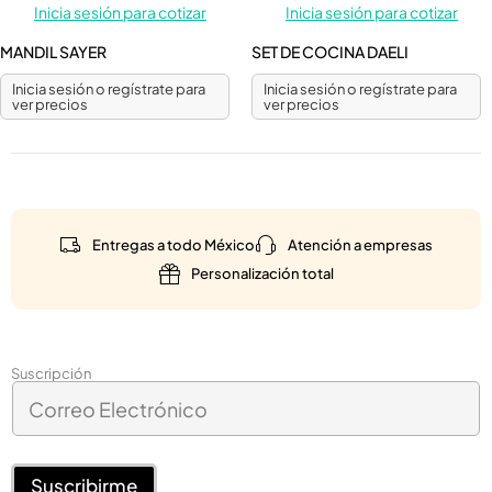
Inicia sesión para cotizar
Inicia sesión para cotizar
MANDIL SAYER
SET DE COCINA DAELI
Inicia sesión o regístrate para
Inicia sesión o regístrate para
ver precios
ver precios
Entregas a todo México
Atención a empresas
Personalización total
C
Suscripción
C
o
o
r
r
r
r
e
e
Suscribirme
o