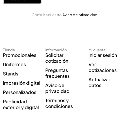
o
E
E
l
Consulta nuestro
Aviso de privacidad
.
l
e
e
c
c
t
t
r
r
ó
ó
n
Tienda
Información
Mi cuenta
n
i
Promocionales
Solicitar
Iniciar sesión
i
c
cotización
Uniformes
Ver
c
o
Preguntas
cotizaciones
o
*
Stands
frecuentes
*
Actualizar
Impresión digital
Aviso de
datos
privacidad
Personalizados
Términos y
Publicidad
condiciones
exterior y digital