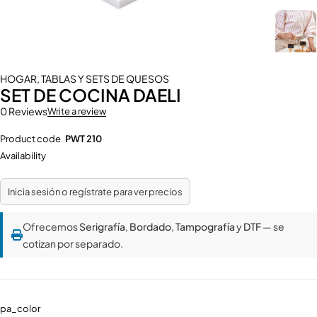
HOGAR
,
TABLAS Y SETS DE QUESOS
SET DE COCINA DAELI
0 Reviews
Write a review
Product code
PWT 210
Availability
Inicia sesión o regístrate para ver precios
Ofrecemos
Serigrafía
,
Bordado
,
Tampografía
y
DTF
— se
cotizan por separado.
pa_color