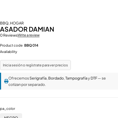
BBQ
,
HOGAR
ASADOR DAMIAN
0 Reviews
Write a review
Product code
BBQ 014
Availability
Inicia sesión o regístrate para ver precios
Ofrecemos
Serigrafía
,
Bordado
,
Tampografía
y
DTF
— se
cotizan por separado.
pa_color
NEGRO