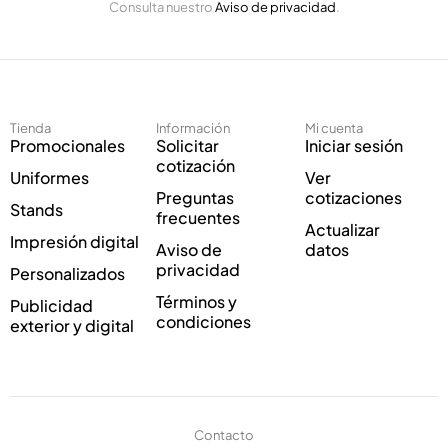
Consulta nuestro
Aviso de privacidad
.
l
o
e
r
c
r
t
e
r
o
ó
Tienda
Información
Mi cuenta
n
Promocionales
Solicitar
Iniciar sesión
i
cotización
Uniformes
Ver
c
Preguntas
cotizaciones
o
Stands
frecuentes
*
Actualizar
Impresión digital
Aviso de
datos
privacidad
Personalizados
Términos y
Publicidad
condiciones
exterior y digital
Contacto