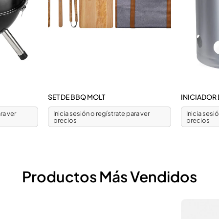
SET DE BBQ MOLT
INICIADOR
ra ver
Inicia sesión o regístrate para ver
Inicia sesi
precios
precios
Productos Más Vendidos