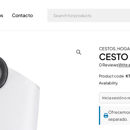
os
Contacto
CESTOS
,
HOGA
CESTO
0 Reviews
Write 
Product code
K
Availability
Inicia sesión o 
Ofrecemo
separado.