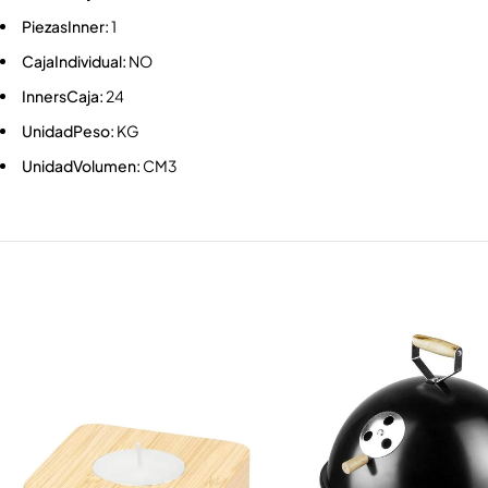
PiezasInner:
1
CajaIndividual:
NO
InnersCaja:
24
UnidadPeso:
KG
UnidadVolumen:
CM3