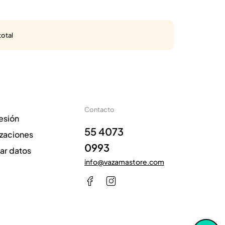
total
Contacto
sesión
55 4073
izaciones
0993
zar datos
info@vazamastore.com