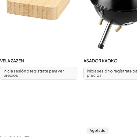
VELA ZAZEN
ASADOR KAOKO
Inicia sesión o regístrate para ver
Inicia sesión o regístrate pa
precios
precios
Agotado