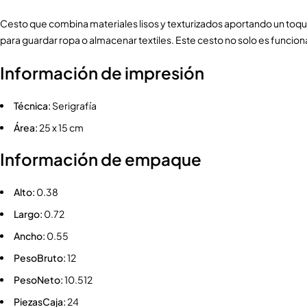
Cesto que combina materiales lisos y texturizados aportando un toqu
para guardar ropa o almacenar textiles. Este cesto no solo es funcio
Información de impresión
Técnica:
Serigrafía
Área:
25 x 15 cm
Información de empaque
Alto:
0.38
Largo:
0.72
Ancho:
0.55
PesoBruto:
12
PesoNeto:
10.512
PiezasCaja:
24