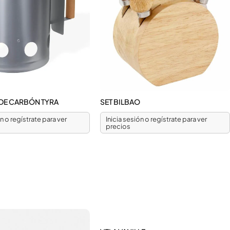
 DE CARBÓN TYRA
SET BILBAO
ón o regístrate para ver
Inicia sesión o regístrate para ver
precios