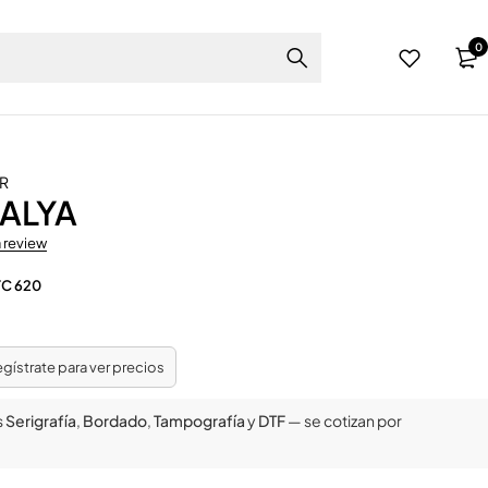
0
R
 ALYA
a review
TC 620
regístrate para ver precios
s
Serigrafía
,
Bordado
,
Tampografía
y
DTF
— se cotizan por