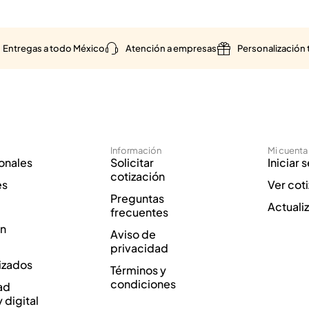
Entregas a todo México
Atención a empresas
Personalización 
Información
Mi cuenta
onales
Solicitar
Iniciar 
cotización
es
Ver cot
Preguntas
Actuali
frecuentes
ón
Aviso de
privacidad
izados
Términos y
condiciones
ad
y digital