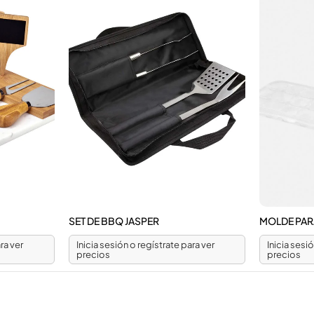
SET DE BBQ JASPER
MOLDE PARA
ra ver
Inicia sesión o regístrate para ver
Inicia sesi
precios
precios