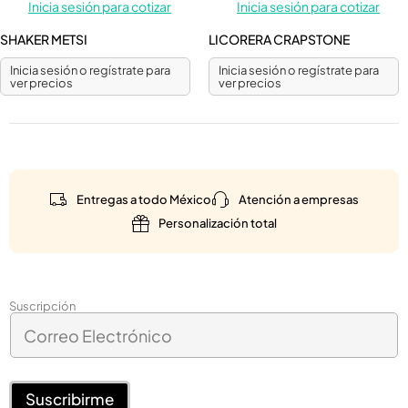
Inicia sesión para cotizar
Inicia sesión para cotizar
SHAKER METSI
LICORERA CRAPSTONE
Inicia sesión o regístrate para
Inicia sesión o regístrate para
ver precios
ver precios
Entregas a todo México
Atención a empresas
Personalización total
E
Suscripción
C
l
o
e
r
c
r
t
e
Suscribirme
r