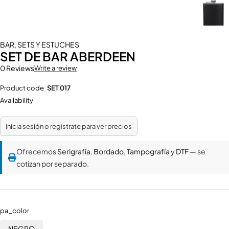
BAR
,
SETS Y ESTUCHES
SET DE BAR ABERDEEN
0 Reviews
Write a review
Product code
SET 017
Availability
Inicia sesión o regístrate para ver precios
Ofrecemos
Serigrafía
,
Bordado
,
Tampografía
y
DTF
— se
cotizan por separado.
pa_color
NEGRO