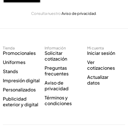
o
ó
E
n
Consulta nuestro
Aviso de privacidad
.
l
i
e
c
c
o
t
C
r
o
ó
r
Tienda
Información
Mi cuenta
n
r
Promocionales
Solicitar
Iniciar sesión
i
e
cotización
Uniformes
Ver
c
o
Preguntas
cotizaciones
o
E
Stands
frecuentes
*
l
Actualizar
Impresión digital
e
Aviso de
datos
c
privacidad
Personalizados
t
Términos y
Publicidad
r
condiciones
exterior y digital
ó
n
i
c