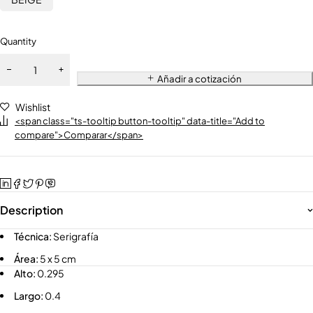
Quantity
Añadir a cotización
Wishlist
<span class="ts-tooltip button-tooltip" data-title="Add to
compare">Comparar</span>
Description
Técnica:
Serigrafía
Área:
5 x 5 cm
Alto:
0.295
Largo:
0.4