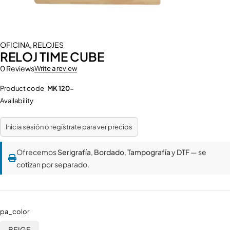
OFICINA
,
RELOJES
RELOJ TIME CUBE
0 Reviews
Write a review
Product code
MK 120-
Availability
Inicia sesión o regístrate para ver precios
Ofrecemos
Serigrafía
,
Bordado
,
Tampografía
y
DTF
— se
cotizan por separado.
pa_color
BEIGE