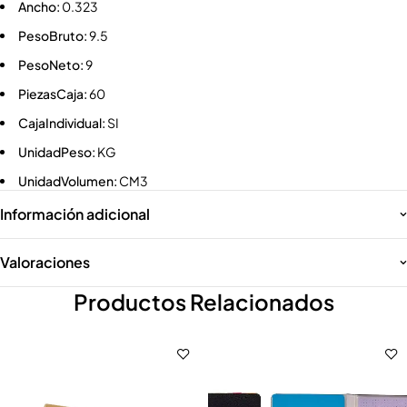
Ancho:
0.323
PesoBruto:
9.5
PesoNeto:
9
PiezasCaja:
60
CajaIndividual:
SI
UnidadPeso:
KG
UnidadVolumen:
CM3
Información adicional
Valoraciones
Productos Relacionados