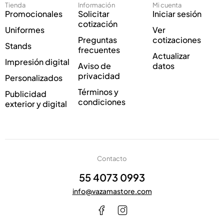
n
Tienda
Información
Mi cuenta
n
i
Promocionales
Solicitar
Iniciar sesión
i
c
cotización
Uniformes
Ver
c
o
Preguntas
cotizaciones
o
C
Stands
frecuentes
*
o
Actualizar
Impresión digital
r
Aviso de
datos
r
privacidad
Personalizados
e
Términos y
Publicidad
o
condiciones
exterior y digital
Contacto
55 4073 0993
info@vazamastore.com